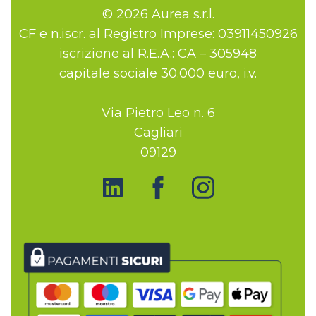
© 2026 Aurea s.r.l.
CF e n.iscr. al Registro Imprese: 03911450926
iscrizione al R.E.A.: CA – 305948
capitale sociale 30.000 euro, i.v.
Via Pietro Leo n. 6
Cagliari
09129