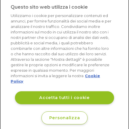
1.640 recensioni
Questo sito web utilizza i cookie
Eccellente (4,8)
Utilizziamo i cookie per personalizzare contenuti ed
Acquisti verificati
annunci, per fornire funzionalità dei social media e per
analizzare il nostro traffico. Condividiamo inoltre
informazioni sul modo in cui utilizza il nostro sito con i
nostri partner che si occupano di analisi dei dati web,
pubblicità e social media, i quali potrebbero
combinarle con altre informazioni che ha fornito loro
o che hanno raccolto dal suo utilizzo dei loro servizi.
Attraverso la sezione "Mostra dettagli" è possibile
gestire le proprie opzioni e modificare le preferenze
espresse in qualsiasi momento. Per maggiori
informazioni si invita a leggere la nostra
Cookie
Policy
Accetta tutti i cookie
Personalizza
€ 20
Disponibile
,46