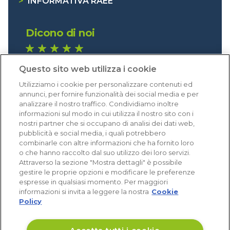
>
INFORMATIVA RAEE
Dicono di noi
1.641 recensioni
Questo sito web utilizza i cookie
Eccellente (4,8)
Utilizziamo i cookie per personalizzare contenuti ed
Acquisti verificati
annunci, per fornire funzionalità dei social media e per
analizzare il nostro traffico. Condividiamo inoltre
informazioni sul modo in cui utilizza il nostro sito con i
nostri partner che si occupano di analisi dei dati web,
pubblicità e social media, i quali potrebbero
combinarle con altre informazioni che ha fornito loro
o che hanno raccolto dal suo utilizzo dei loro servizi.
Attraverso la sezione "Mostra dettagli" è possibile
gestire le proprie opzioni e modificare le preferenze
espresse in qualsiasi momento. Per maggiori
informazioni si invita a leggere la nostra
Cookie
Policy