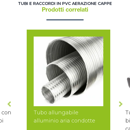
TUBI E RACCORDI IN PVC AERAZIONE CAPPE
Prodotti correlati
e con
Tubo allungabile
T
bi
alluminio aria condotte
b
c