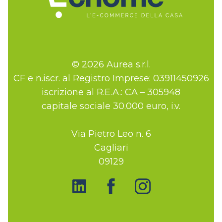
© 2026 Aurea s.r.l.
CF e n.iscr. al Registro Imprese: 03911450926
iscrizione al R.E.A.: CA – 305948
capitale sociale 30.000 euro, i.v.
Via Pietro Leo n. 6
Cagliari
09129