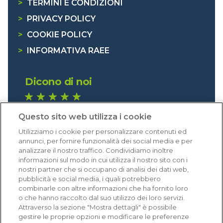
>
TERMINI E CONDIZIONI
>
PRIVACY POLICY
>
COOKIE POLICY
>
INFORMATIVA RAEE
Dicono di noi
1.640 recensioni
Questo sito web utilizza i cookie
Eccellente (4,8)
Utilizziamo i cookie per personalizzare contenuti ed
Acquisti verificati
annunci, per fornire funzionalità dei social media e per
analizzare il nostro traffico. Condividiamo inoltre
informazioni sul modo in cui utilizza il nostro sito con i
nostri partner che si occupano di analisi dei dati web,
pubblicità e social media, i quali potrebbero
combinarle con altre informazioni che ha fornito loro
o che hanno raccolto dal suo utilizzo dei loro servizi.
Attraverso la sezione "Mostra dettagli" è possibile
gestire le proprie opzioni e modificare le preferenze