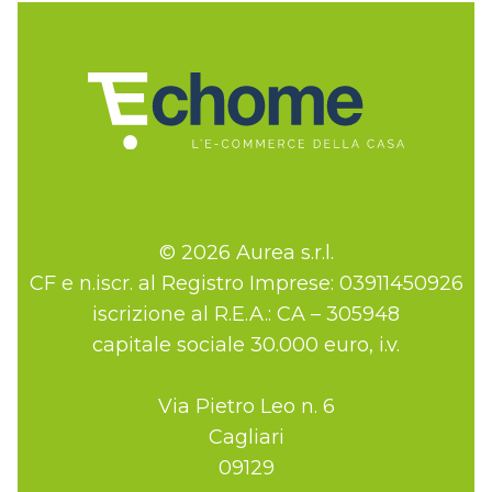
© 2026 Aurea s.r.l.
CF e n.iscr. al Registro Imprese: 03911450926
iscrizione al R.E.A.: CA – 305948
capitale sociale 30.000 euro, i.v.
Via Pietro Leo n. 6
Cagliari
09129