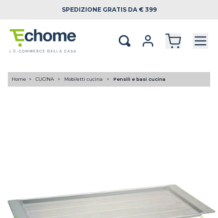
SPEDIZIONE
GRATIS DA € 399
Home
CUCINA
Mobiletti cucina
Pensili e basi cucina