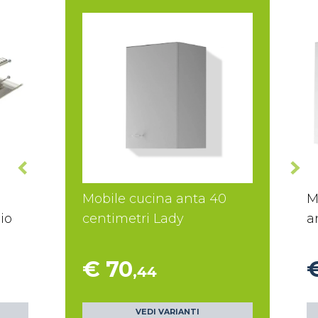
Mobile cucina anta 40
M
io
centimetri Lady
a
€ 70
€
,44
VEDI VARIANTI