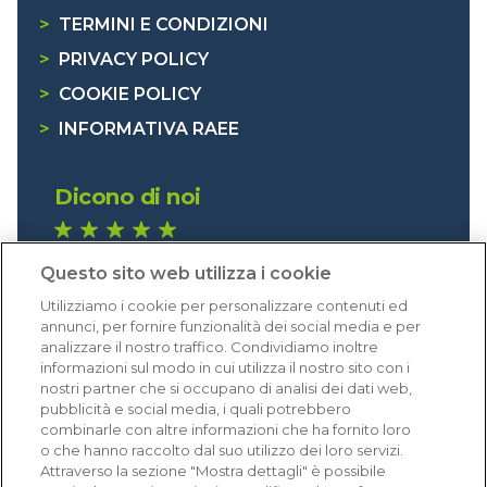
>
TERMINI E CONDIZIONI
>
PRIVACY POLICY
>
COOKIE POLICY
>
INFORMATIVA RAEE
Dicono di noi
1.640 recensioni
Questo sito web utilizza i cookie
Eccellente (4,8)
Utilizziamo i cookie per personalizzare contenuti ed
Acquisti verificati
annunci, per fornire funzionalità dei social media e per
analizzare il nostro traffico. Condividiamo inoltre
informazioni sul modo in cui utilizza il nostro sito con i
nostri partner che si occupano di analisi dei dati web,
pubblicità e social media, i quali potrebbero
combinarle con altre informazioni che ha fornito loro
o che hanno raccolto dal suo utilizzo dei loro servizi.
Attraverso la sezione "Mostra dettagli" è possibile