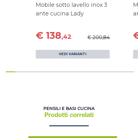
Mobile sotto lavello inox 3
M
ante cucina Lady
a
€ 138
,42
€ 200,84
VEDI VARIANTI
PENSILI E BASI CUCINA
Prodotti correlati