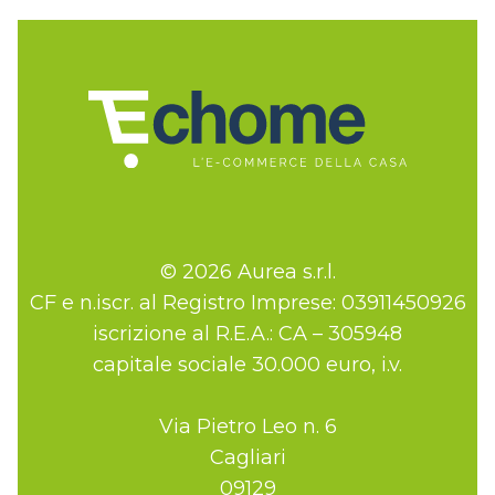
© 2026 Aurea s.r.l.
CF e n.iscr. al Registro Imprese: 03911450926
iscrizione al R.E.A.: CA – 305948
capitale sociale 30.000 euro, i.v.
Via Pietro Leo n. 6
Cagliari
09129