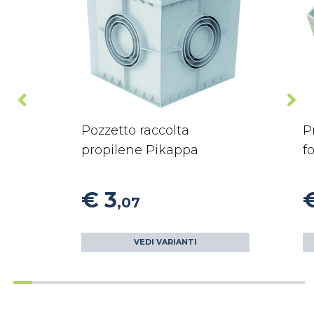
Pozzetto raccolta
P
propilene Pikappa
f
€ 3
,07
VEDI VARIANTI