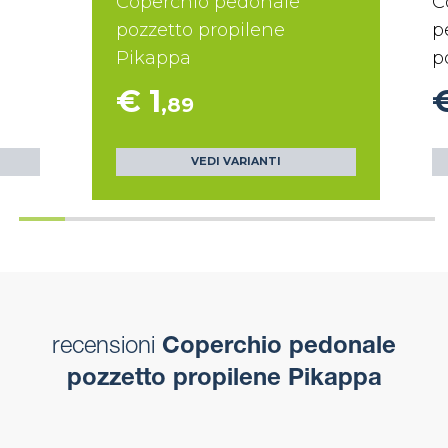
Coperchio pedonale
C
pozzetto propilene
p
Pikappa
p
€ 1
,89
VEDI VARIANTI
recensioni
Coperchio pedonale
pozzetto propilene Pikappa