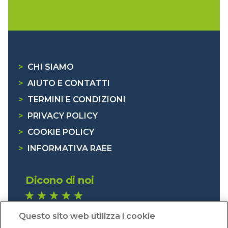
>
CHI SIAMO
>
AIUTO E CONTATTI
>
TERMINI E CONDIZIONI
>
PRIVACY POLICY
>
COOKIE POLICY
>
INFORMATIVA RAEE
Dicono di noi
1.640 recensioni
Questo sito web utilizza i cookie
Eccellente (4,8)