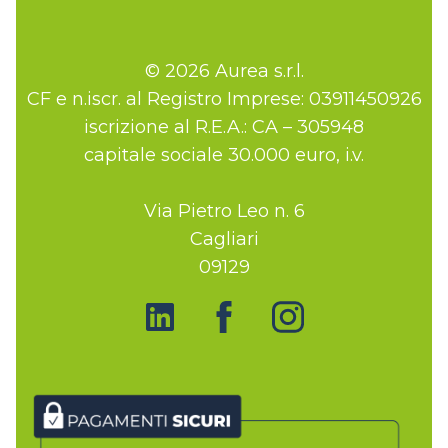
© 2026 Aurea s.r.l.
CF e n.iscr. al Registro Imprese: 03911450926
iscrizione al R.E.A.: CA – 305948
capitale sociale 30.000 euro, i.v.
Via Pietro Leo n. 6
Cagliari
09129