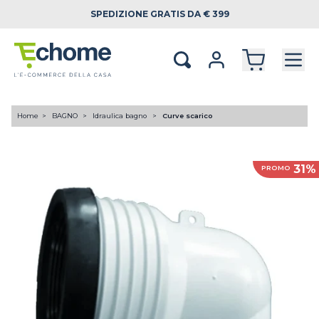
SPEDIZIONE
GRATIS DA € 399
Home
BAGNO
Idraulica bagno
Curve scarico
31%
PROMO