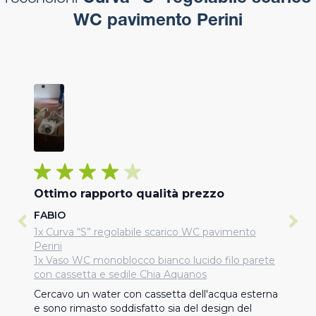
WC pavimento Perini
Ottimo rapporto qualità prezzo
FABIO
1x Curva “S” regolabile scarico WC pavimento
Perini
1x Vaso WC monoblocco bianco lucido filo parete
con cassetta e sedile Chia Aquanos
Cercavo un water con cassetta dell'acqua esterna 
e sono rimasto soddisfatto sia del design del 