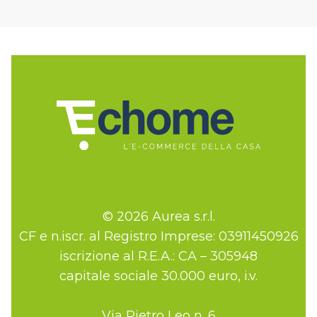
© 2026 Aurea s.r.l.
CF e n.iscr. al Registro Imprese: 03911450926
iscrizione al R.E.A.: CA – 305948
capitale sociale 30.000 euro, i.v.
Via Pietro Leo n. 6