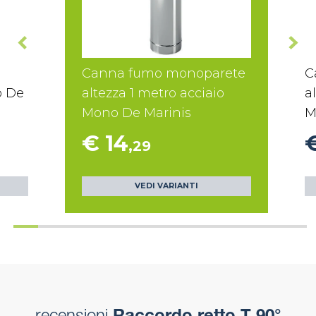
Canna fumo monoparete
C
o De
altezza 1 metro acciaio
a
Mono De Marinis
M
€ 14
,29
VEDI VARIANTI