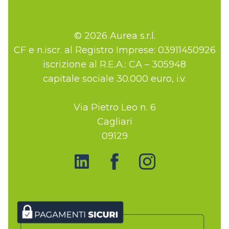
© 2026 Aurea s.r.l.
CF e n.iscr. al Registro Imprese: 03911450926
iscrizione al R.E.A.: CA – 305948
capitale sociale 30.000 euro, i.v.
Via Pietro Leo n. 6
Cagliari
09129