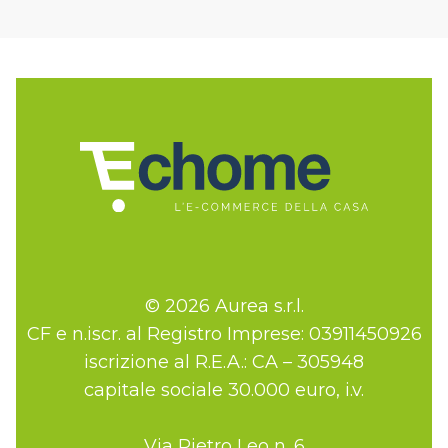
© 2026 Aurea s.r.l.
CF e n.iscr. al Registro Imprese: 03911450926
iscrizione al R.E.A.: CA – 305948
capitale sociale 30.000 euro, i.v.
Via Pietro Leo n. 6