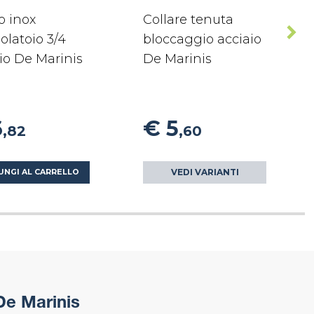
o inox
Collare tenuta
olatoio 3/4
bloccaggio acciaio
io De Marinis
De Marinis
6
€ 5
,82
,60
VEDI VARIANTI
UNGI AL CARRELLO
De Marinis