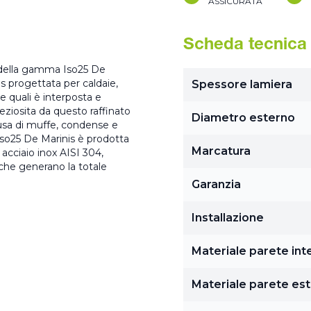
ASSICURATA
Scheda tecnica
e della gamma Iso25 De
is progettata per caldaie,
Spessore lamiera
le quali è interposta e
eziosita da questo raffinato
Diametro esterno
usa di muffe, condense e
 Iso25 De Marinis è prodotta
Marcatura
acciaio inox AISI 304,
 che generano la totale
Garanzia
Installazione
Materiale parete int
Materiale parete es