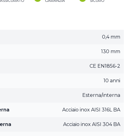
ASSICURATO
GARANZIA
SICURO
0,4 mm
130 mm
CE EN1856-2
10 anni
Esterna/interna
erna
Acciaio inox AISI 316L BA
terna
Acciaio inox AISI 304 BA