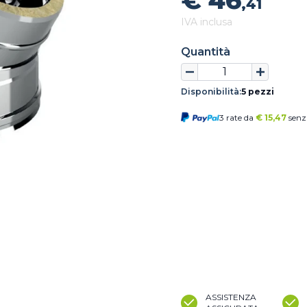
€ 46
,41
IVA inclusa
Quantità
Disponibilità:
5 pezzi
3 rate da
€
15,47
senz
ASSISTENZA