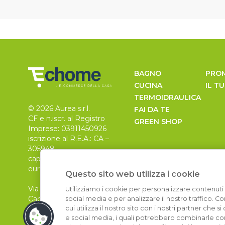
BAGNO
PRO
CUCINA
IL T
TERMOIDRAULICA
© 2026 Aurea s.r.l.
FAI DA TE
CF e n.iscr. al Registro
GREEN SHOP
Imprese: 03911450926
iscrizione al R.E.A.: CA –
305948
capitale sociale 30.000
euro, i.v.
Questo sito web utilizza i cookie
Via Pietro Leo n. 6
Utilizziamo i cookie per personalizzare contenuti 
Cagliari
social media e per analizzare il nostro traffico. 
09129
cui utilizza il nostro sito con i nostri partner che 
e social media, i quali potrebbero combinarle con