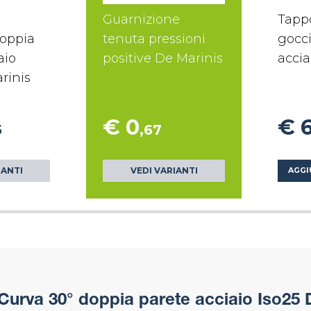
Guarnizione
Tapp
doppia
tenuta pressioni
gocci
aio
positive De Marinis
accia
rinis
€ 0
€ 
5
,67
IANTI
VEDI VARIANTI
AGGI
Curva 30° doppia parete acciaio Iso25 