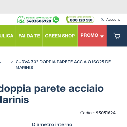
Account
PROMO
ULICA
FAI DA TE
GREEN SHOP
A
>
CURVA 30° DOPPIA PARETE ACCIAIO ISO25 DE
MARINIS
doppia parete acciaio
arinis
Codice:
93051624
Diametro interno