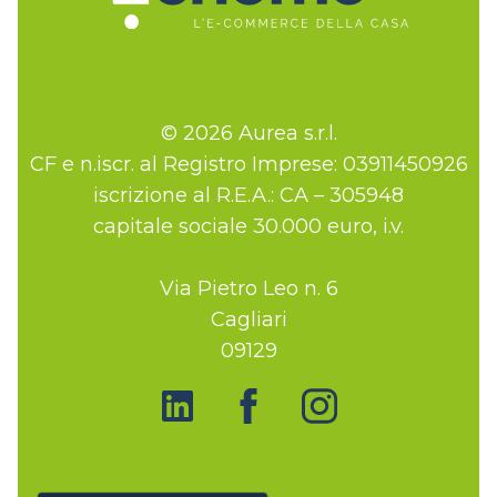
© 2026 Aurea s.r.l.
CF e n.iscr. al Registro Imprese: 03911450926
iscrizione al R.E.A.: CA – 305948
capitale sociale 30.000 euro, i.v.
Via Pietro Leo n. 6
Cagliari
09129