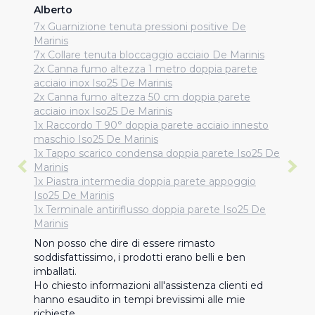
Alberto
7x Guarnizione tenuta pressioni positive De
Marinis
7x Collare tenuta bloccaggio acciaio De Marinis
2x Canna fumo altezza 1 metro doppia parete
acciaio inox Iso25 De Marinis
2x Canna fumo altezza 50 cm doppia parete
acciaio inox Iso25 De Marinis
1x Raccordo T 90° doppia parete acciaio innesto
maschio Iso25 De Marinis
1x Tappo scarico condensa doppia parete Iso25 De
Marinis
1x Piastra intermedia doppia parete appoggio
Iso25 De Marinis
1x Terminale antiriflusso doppia parete Iso25 De
Marinis
Non posso che dire di essere rimasto 
soddisfattissimo, i prodotti erano belli e ben 
imballati. 

Ho chiesto informazioni all'assistenza clienti ed 
hanno esaudito in tempi brevissimi alle mie 
richieste 
