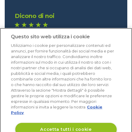
Dicono di noi
1.641 recensioni
Questo sito web utilizza i cookie
Eccellente (4,8)
Utilizziamo i cookie per personalizzare contenuti ed
Acquisti verificati
annunci, per fornire funzionalità dei social media e per
analizzare il nostro traffico. Condividiamo inoltre
informazioni sul modo in cui utilizza il nostro sito con i
nostri partner che si occupano di analisi dei dati web,
pubblicità e social media, i quali potrebbero
combinarle con altre informazioni che ha fornito loro
o che hanno raccolto dal suo utilizzo dei loro servizi.
Attraverso la sezione "Mostra dettagli" è possibile
gestire le proprie opzioni e modificare le preferenze
espresse in qualsiasi momento. Per maggiori
informazioni si invita a leggere la nostra
Cookie
Policy
Accetta tutti i cookie