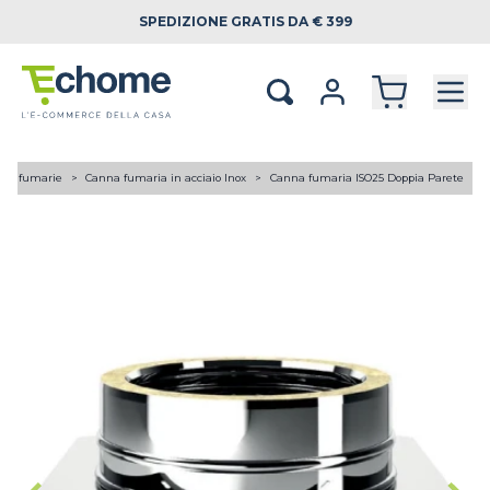
SPEDIZIONE
GRATIS DA € 399
ne fumarie
Canna fumaria in acciaio Inox
Canna fumaria ISO25 Doppia Parete