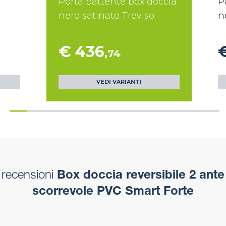
Porta battente box doccia
P
nero satinato Treviso
n
€ 436
,74
VEDI VARIANTI
recensioni
Box doccia reversibile 2 ante
scorrevole PVC Smart Forte