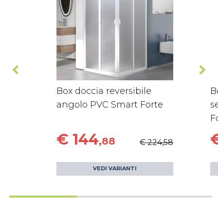
Box doccia reversibile
B
angolo PVC Smart Forte
s
F
€ 144
,88
€ 224,58
VEDI VARIANTI