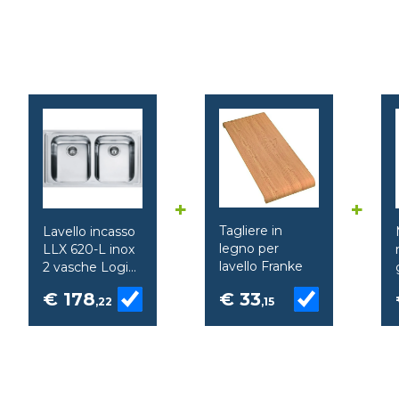
+
+
Tagliere in
Lavello incasso
legno per
LLX 620-L inox
lavello Franke
2 vasche Logica
Line Franke
€ 178
€ 33
,22
,15