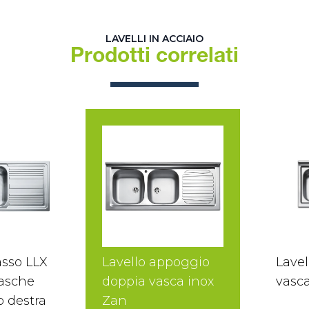
LAVELLI IN ACCIAIO
Prodotti correlati
asso LLX
Lavello appoggio
Lave
vasche
doppia vasca inox
vasc
o destra
Zan