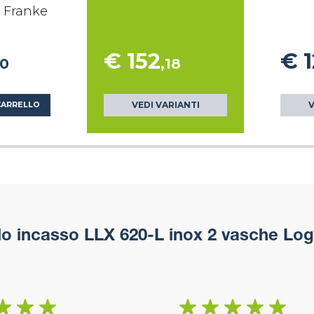
e Franke
€ 152
€ 
20
,18
VEDI VARIANTI
V
CARRELLO
lo incasso LLX 620-L inox 2 vasche Log