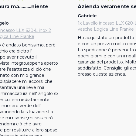
ra ma..........niente
Azienda veramente se
!
Gabriele
gelo
1x Lavello incasso LLX 620-L
vasche Logica Line Franke
 incasso LLX 620-L inox 2
gica Line Franke
Ho acquistato un prodotto co
e con un prezzo molto conv
o è andato benissimo, però 
La spedizione è pervenuta 
hio era dietro l' 
pochi giorni e con un imball
o aver ricevuto il 
garanzia del prodotto. Molto
 vista integro,appena aperto 
soddisfatto. Consiglio gli acq
are l'esattezza di ciò che 
presso questa azienda.
inato con mio grande 
ispiacere mi accorsi che il 
esentava una lieve ma 
mmaccatura nell' angolo sx 
per cui immediatamente 
l numero verde dell' 
ponendo la situazione.La 
e mi rispose,mi rassicurò 
endomi ciò che avrei 
 per restituire a loro spese 