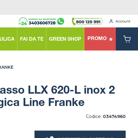
Account
PROMO
ULICA
FAI DA TE
GREEN SHOP
FRANKE
casso LLX 620-L inox 2
ica Line Franke
Codice:
03474960