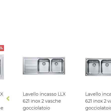
%
LX
Lavello incasso LLX
Lavello inc
621 inox 2 vasche
621 inox 2 
ne
gocciolatoio
gocciolatoi