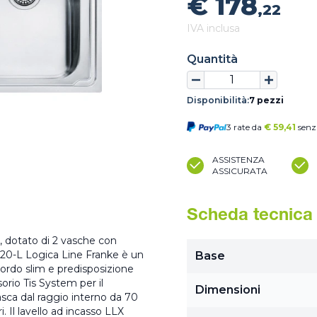
€ 178
,22
IVA inclusa
Quantità
Disponibilità:
7 pezzi
3 rate da
€
59,41
senz
ASSISTENZA
ASSICURATA
Scheda tecnica
, dotato di 2 vasche con
X 620-L Logica Line Franke è un
Base
bordo slim e predisposizione
orio Tis System per il
Dimensioni
asca dal raggio interno da 70
. Il lavello ad incasso LLX