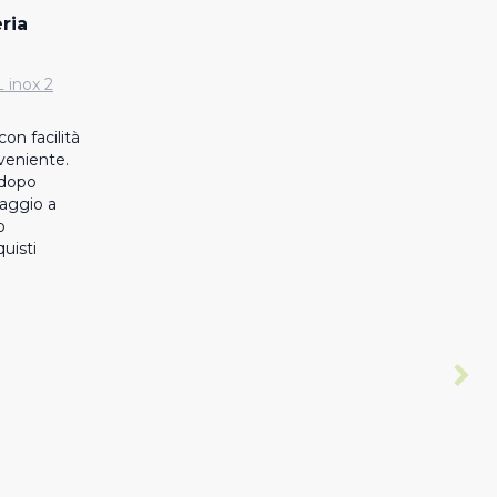
ria
 inox 2
n facilità 
eniente. 
dopo 
aggio a 
 
uisti 