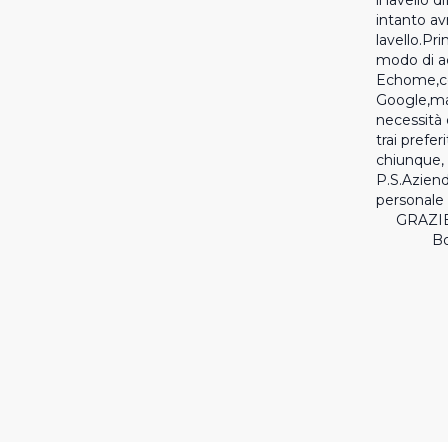
il lavello 
intanto av
lavello.Pr
modo di ac
Echome,co
Google,ma 
necessità d
trai preferi
chiunque, n
P.S.Aziend
personale g
     GRAZIE

   