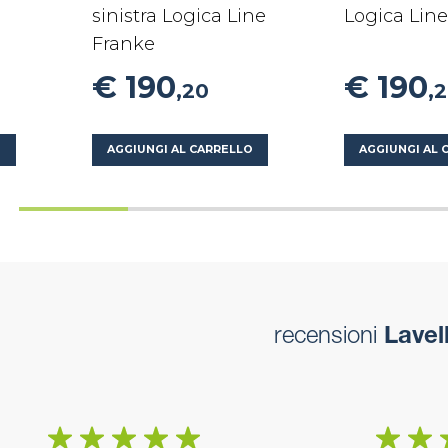
sinistra Logica Line
Logica Lin
Franke
€ 190
€ 190
,20
,
O
AGGIUNGI AL CARRELLO
AGGIUNGI AL 
recensioni
Lavel