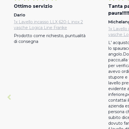
Ottimo servizio
Tanta pau
paura!!!!
Dario
1x Lavello incasso LLX 620-L inox 2
Michelan
vasche Logica Line Franke
1x Lavello
vasche Lo
Prodotto come richiesto, puntualità 
di consegna
L' acquist
lo spauracc
angolo.Dop
pacco,alla
per verific
avevo ord
stupore e d
lavello pr
evidente a
inferiore,
contattai i
azienda es
persona ch
subito dic
dovuto fare