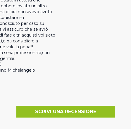
difettato,in attesa che 
rebbero inviato un altro 
ima di ora non avevo avuto 
quistare su  
nosciuto per caso su 
vi assicuro che se avrò 
i fare altri acquisti voi siete 
ti,e da consigliare a 
é vale la pena!!!

a seria,professionale,con 
entile.

           Bono Michelangelo
SCRIVI UNA RECENSIONE