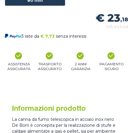
80 mm
€ 23
,18
IVA inclusa
3 rate da
€
7,73
senza interessi
ASSISTENZA
TRASPORTO
2 ANNI
PAGAMENTO
ASSICURATA
ASSICURATO
GARANZIA
SICURO
Informazioni prodotto
La canna da fumo telescopica in acciaio inox nero
De Borri è concepita per la realizzazione di stufe e
caldaie alimentate a gas e pellet, sia per ambiente