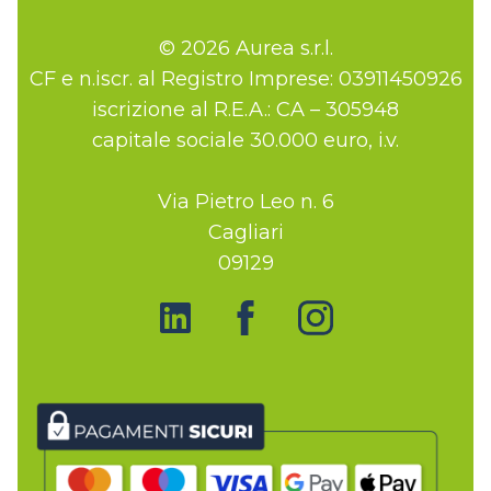
© 2026 Aurea s.r.l.
CF e n.iscr. al Registro Imprese: 03911450926
iscrizione al R.E.A.: CA – 305948
capitale sociale 30.000 euro, i.v.
Via Pietro Leo n. 6
Cagliari
09129