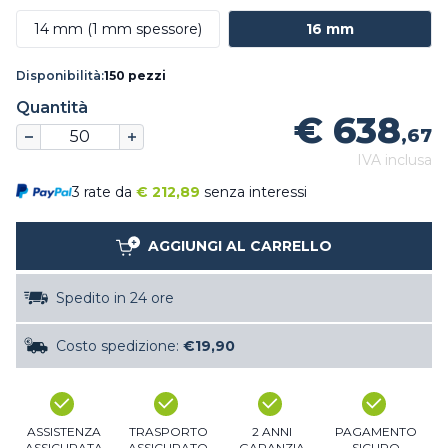
14 mm (1 mm spessore)
16 mm
Disponibilità:
150 pezzi
Quantità
€ 638
,67
IVA inclusa
3 rate da
€
212,89
senza interessi
AGGIUNGI AL CARRELLO
Spedito in 24 ore
Costo spedizione:
€19,90
ASSISTENZA
TRASPORTO
2 ANNI
PAGAMENTO
ASSICURATA
ASSICURATO
GARANZIA
SICURO