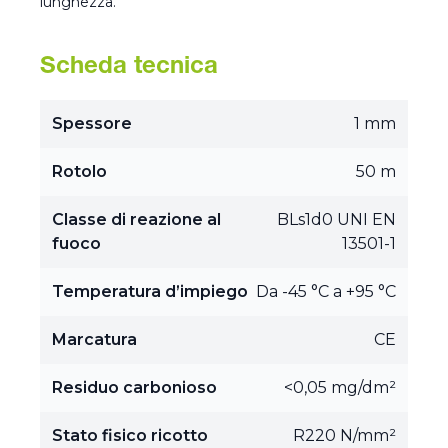
lunghezza.
Scheda tecnica
Spessore
1 mm
Rotolo
50 m
Classe di reazione al
BLs1d0 UNI EN
fuoco
13501-1
Temperatura d’impiego
Da -45 °C a +95 °C
Marcatura
CE
Residuo carbonioso
<0,05 mg/dm²
Stato fisico ricotto
R220 N/mm²