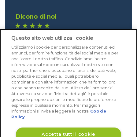
Dicono di noi
1.641 recensioni
Questo sito web utilizza i cookie
Eccellente (4,8)
Utilizziamo i cookie per personalizzare contenuti ed
Acquisti verificati
annunci, per fornire funzionalità dei social media e per
analizzare il nostro traffico. Condividiamo inoltre
informazioni sul modo in cui utilizza il nostro sito con i
nostri partner che si occupano di analisi dei dati web,
pubblicità e social media, i quali potrebbero
combinarle con altre informazioni che ha fornito loro
o che hanno raccolto dal suo utilizzo dei loro servizi.
Attraverso la sezione "Mostra dettagli" è possibile
gestire le proprie opzioni e modificare le preferenze
espresse in qualsiasi momento. Per maggiori
informazioni si invita a leggere la nostra
Cookie
Policy
Accetta tutti i cookie