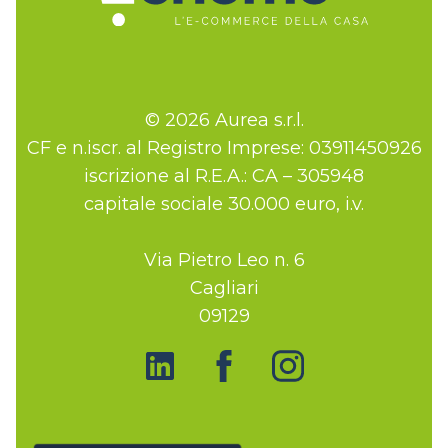
© 2026 Aurea s.r.l.
CF e n.iscr. al Registro Imprese: 03911450926
iscrizione al R.E.A.: CA – 305948
capitale sociale 30.000 euro, i.v.
Via Pietro Leo n. 6
Cagliari
09129