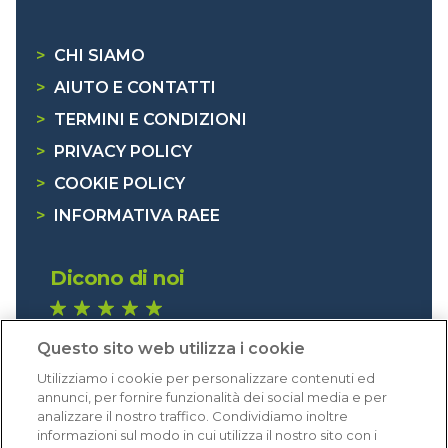
>
CHI SIAMO
>
AIUTO E CONTATTI
>
TERMINI E CONDIZIONI
>
PRIVACY POLICY
>
COOKIE POLICY
>
INFORMATIVA RAEE
Dicono di noi
1.640 recensioni
Questo sito web utilizza i cookie
Eccellente (4,8)
Utilizziamo i cookie per personalizzare contenuti ed
Acquisti verificati
annunci, per fornire funzionalità dei social media e per
analizzare il nostro traffico. Condividiamo inoltre
informazioni sul modo in cui utilizza il nostro sito con i