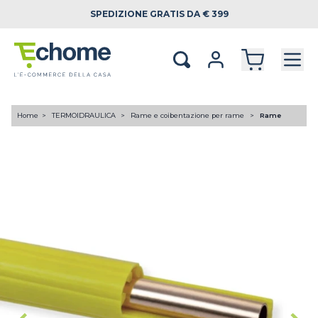
SPEDIZIONE
GRATIS DA € 399
Home
TERMOIDRAULICA
Rame e coibentazione per rame
Rame