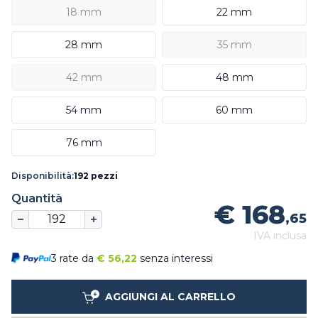
18 mm
22 mm
28 mm
35 mm
42 mm
48 mm
54 mm
60 mm
76 mm
Disponibilità:
192 pezzi
Quantità
€ 168
,65
IVA inclusa
3 rate da
€
56,22
senza interessi
AGGIUNGI AL CARRELLO