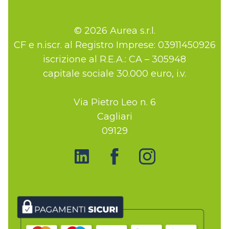
© 2026 Aurea s.r.l.
CF e n.iscr. al Registro Imprese: 03911450926
iscrizione al R.E.A.: CA – 305948
capitale sociale 30.000 euro, i.v.
Via Pietro Leo n. 6
Cagliari
09129