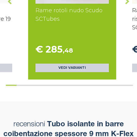
Rame rotoli nudo Scudo
R
e 19
SCTubes
r
S
€ 285
,48
VEDI VARIANTI
recensioni
Tubo isolante in barre
coibentazione spessore 9 mm K-Flex