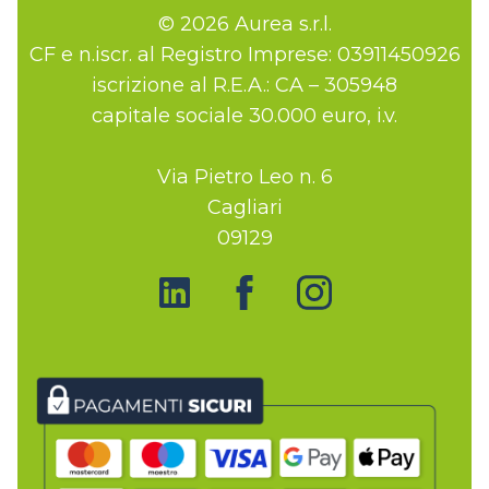
© 2026 Aurea s.r.l.
CF e n.iscr. al Registro Imprese: 03911450926
iscrizione al R.E.A.: CA – 305948
capitale sociale 30.000 euro, i.v.
Via Pietro Leo n. 6
Cagliari
09129