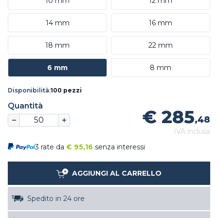
10 mm
12 mm
14 mm
16 mm
18 mm
22 mm
6 mm
8 mm
Disponibilità:
100 pezzi
Quantità
€ 285
,48
IVA inclusa
3 rate da
€
95,16
senza interessi
AGGIUNGI AL CARRELLO
Spedito in 24 ore