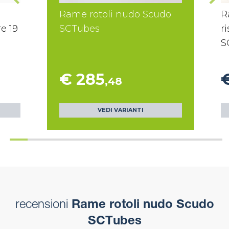
Rame rotoli nudo Scudo
R
e 19
SCTubes
r
S
€ 285
,48
VEDI VARIANTI
recensioni
Rame rotoli nudo Scudo
SCTubes