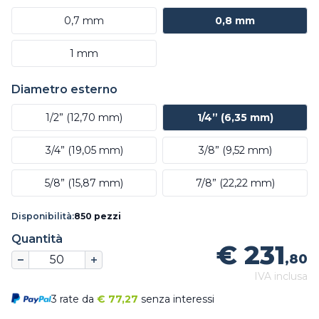
0,7 mm
0,8 mm
1 mm
Diametro esterno
1/2” (12,70 mm)
1/4” (6,35 mm)
3/4” (19,05 mm)
3/8” (9,52 mm)
5/8” (15,87 mm)
7/8” (22,22 mm)
Disponibilità:
850 pezzi
Quantità
€ 231
,80
IVA inclusa
3 rate da
€
77,27
senza interessi