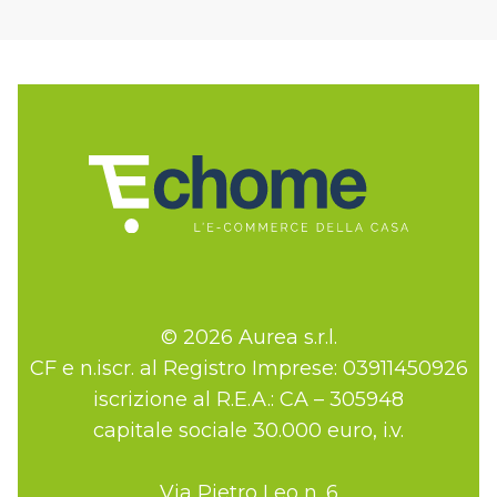
© 2026 Aurea s.r.l.
CF e n.iscr. al Registro Imprese: 03911450926
iscrizione al R.E.A.: CA – 305948
capitale sociale 30.000 euro, i.v.
Via Pietro Leo n. 6