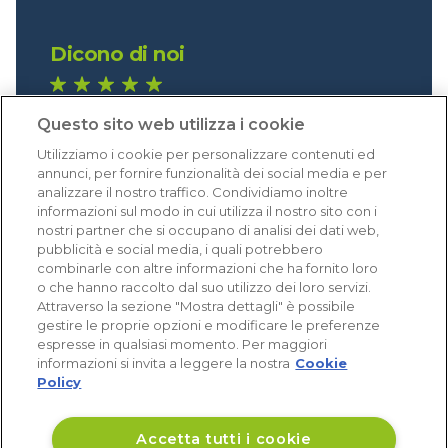
Dicono di noi
1.641 recensioni
Questo sito web utilizza i cookie
Eccellente (4,8)
Utilizziamo i cookie per personalizzare contenuti ed
Acquisti verificati
annunci, per fornire funzionalità dei social media e per
analizzare il nostro traffico. Condividiamo inoltre
informazioni sul modo in cui utilizza il nostro sito con i
nostri partner che si occupano di analisi dei dati web,
pubblicità e social media, i quali potrebbero
combinarle con altre informazioni che ha fornito loro
o che hanno raccolto dal suo utilizzo dei loro servizi.
Attraverso la sezione "Mostra dettagli" è possibile
gestire le proprie opzioni e modificare le preferenze
espresse in qualsiasi momento. Per maggiori
informazioni si invita a leggere la nostra
Cookie
Policy
Accetta tutti i cookie