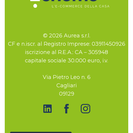
© 2026 Aurea s.r.l.
CF e n.iscr. al Registro Imprese: 03911450926
iscrizione al R.E.A.: CA – 305948
capitale sociale 30.000 euro, i.v.
Via Pietro Leo n. 6
Cagliari
09129