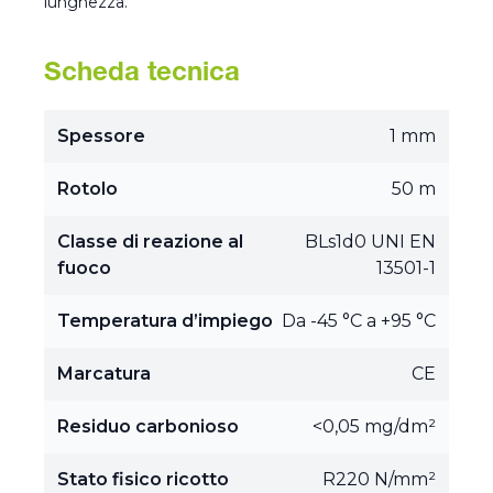
lunghezza.
Scheda tecnica
Spessore
1 mm
Rotolo
50 m
Classe di reazione al
BLs1d0 UNI EN
fuoco
13501-1
Temperatura d’impiego
Da -45 °C a +95 °C
Marcatura
CE
Residuo carbonioso
<0,05 mg/dm²
Stato fisico ricotto
R220 N/mm²