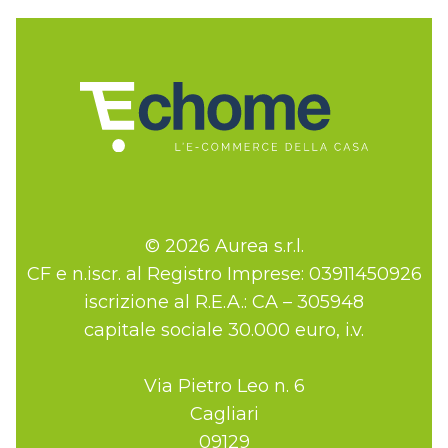
© 2026 Aurea s.r.l.
CF e n.iscr. al Registro Imprese: 03911450926
iscrizione al R.E.A.: CA – 305948
capitale sociale 30.000 euro, i.v.
Via Pietro Leo n. 6
Cagliari
09129