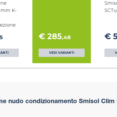
one
Smis
9 mm K-
SCTu
fezione
€ 285
€ 
55
,48
IANTI
VEDI VARIANTI
V
e nudo condizionamento Smisol Clim