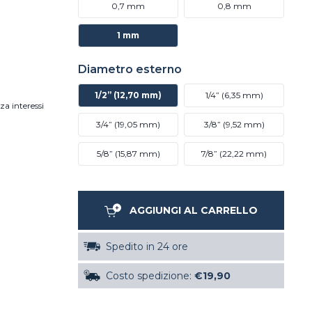
0,7 mm
0,8 mm
1 mm
Diametro esterno
1/2” (12,70 mm)
1/4” (6,35 mm)
za interessi
3/4” (19,05 mm)
3/8” (9,52 mm)
5/8” (15,87 mm)
7/8” (22,22 mm)
AGGIUNGI AL CARRELLO
Spedito in 24 ore
Costo spedizione:
€19,90