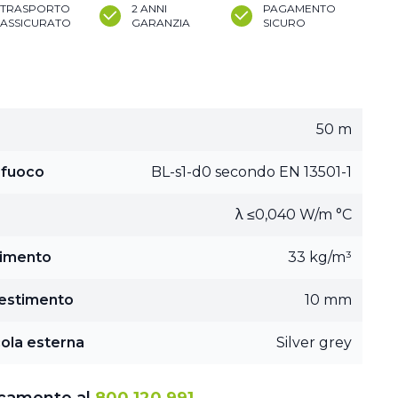
TRASPORTO
2 ANNI
PAGAMENTO
ASSICURATO
GARANZIA
SICURO
50 m
l fuoco
BL-s1-d0 secondo EN 13501-1
λ ≤0,040 W/m °C
timento
33 kg/m³
vestimento
10 mm
cola esterna
Silver grey