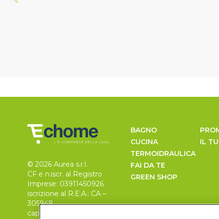
BAGNO
PRO
CUCINA
IL T
TERMOIDRAULICA
© 2026 Aurea s.r.l.
FAI DA TE
CF e n.iscr. al Registro
GREEN SHOP
Imprese: 03911450926
iscrizione al R.E.A.: CA –
305948
capitale sociale 30.000