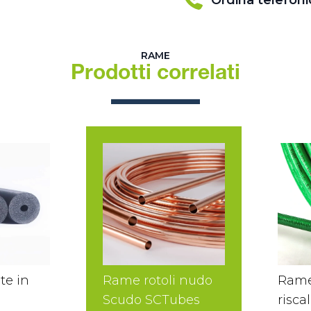
Ordina telefon
RAME
Prodotti correlati
te in
Rame rotoli nudo
Rame
Scudo SCTubes
risc