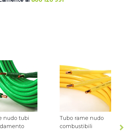
icamente al
800 120 991
 nudo tubi
Tubo rame nudo
aldamento
combustibili