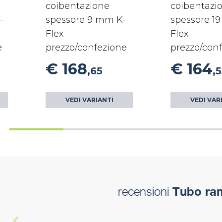
coibentazione
coibentazi
-
spessore 9 mm K-
spessore 1
Flex
Flex
e
prezzo/confezione
prezzo/con
€ 168
€ 164
,65
,
VEDI VARIANTI
VEDI VAR
recensioni
Tubo ram