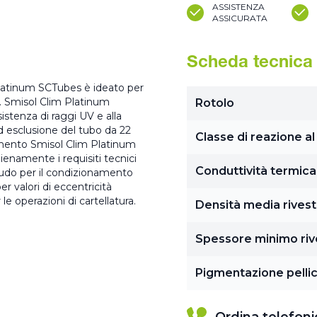
ASSISTENZA
ASSICURATA
Scheda tecnica
Platinum SCTubes è ideato per
i. Smisol Clim Platinum
Rotolo
stenza di raggi UV e alla
ad esclusione del tubo da 22
Classe di reazione a
amento Smisol Clim Platinum
ienamente i requisiti tecnici
Conduttività termica
 nudo per il condizionamento
 valori di eccentricità
le operazioni di cartellatura.
Densità media rives
Spessore minimo ri
Pigmentazione pelli