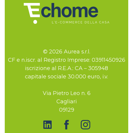
© 2026 Aurea s.r.l.
CF e n.iscr. al Registro Imprese: 03911450926
iscrizione al R.E.A.: CA – 305948
capitale sociale 30.000 euro, i.v.
Via Pietro Leo n. 6
Cagliari
09129