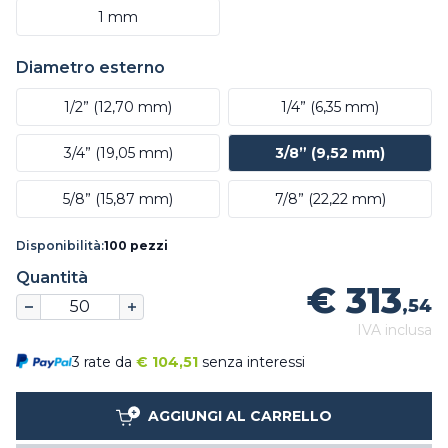
1 mm
Diametro esterno
1/2” (12,70 mm)
1/4” (6,35 mm)
3/4” (19,05 mm)
3/8” (9,52 mm)
5/8” (15,87 mm)
7/8” (22,22 mm)
Disponibilità:
100 pezzi
Quantità
€ 313
,54
IVA inclusa
3 rate da
€
104,51
senza interessi
AGGIUNGI AL CARRELLO