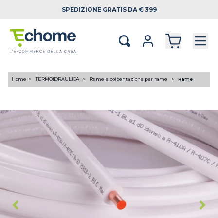
SPEDIZIONE
GRATIS DA € 399
Home
TERMOIDRAULICA
Rame e coibentazione per rame
Rame