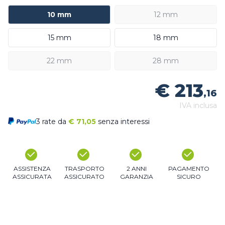
10 mm
12 mm
15 mm
18 mm
22 mm
28 mm
€ 213
,16
IVA inclusa
3 rate da
€
71,05
senza interessi
ASSISTENZA
TRASPORTO
2 ANNI
PAGAMENTO
ASSICURATA
ASSICURATO
GARANZIA
SICURO