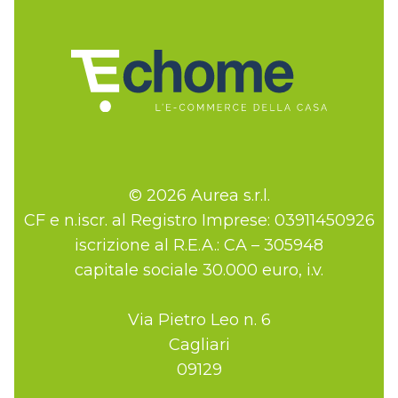
© 2026 Aurea s.r.l.
CF e n.iscr. al Registro Imprese: 03911450926
iscrizione al R.E.A.: CA – 305948
capitale sociale 30.000 euro, i.v.
Via Pietro Leo n. 6
Cagliari
09129