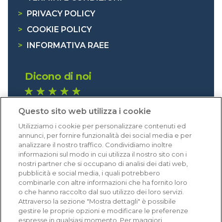
>
PRIVACY POLICY
>
COOKIE POLICY
>
INFORMATIVA RAEE
Dicono di noi
1.640 recensioni
Questo sito web utilizza i cookie
Eccellente (4,8)
Utilizziamo i cookie per personalizzare contenuti ed
Acquisti verificati
annunci, per fornire funzionalità dei social media e per
analizzare il nostro traffico. Condividiamo inoltre
informazioni sul modo in cui utilizza il nostro sito con i
nostri partner che si occupano di analisi dei dati web,
pubblicità e social media, i quali potrebbero
combinarle con altre informazioni che ha fornito loro
o che hanno raccolto dal suo utilizzo dei loro servizi.
Attraverso la sezione "Mostra dettagli" è possibile
gestire le proprie opzioni e modificare le preferenze
espresse in qualsiasi momento. Per maggiori