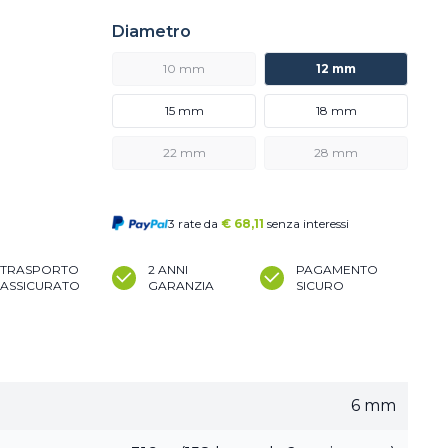
Diametro
10 mm
12 mm
15 mm
18 mm
22 mm
28 mm
3 rate da
€
68,11
senza interessi
TRASPORTO
2 ANNI
PAGAMENTO
ASSICURATO
GARANZIA
SICURO
6 mm