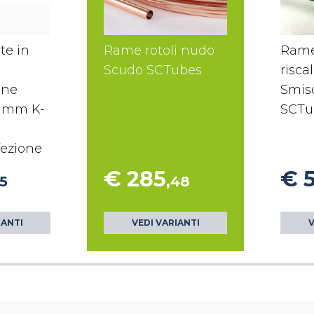
te in
Rame rotoli nudo
Rame
Scudo SCTubes
risc
one
Smis
9 mm K-
SCTu
fezione
€ 285
€ 
55
,48
IANTI
VEDI VARIANTI
V