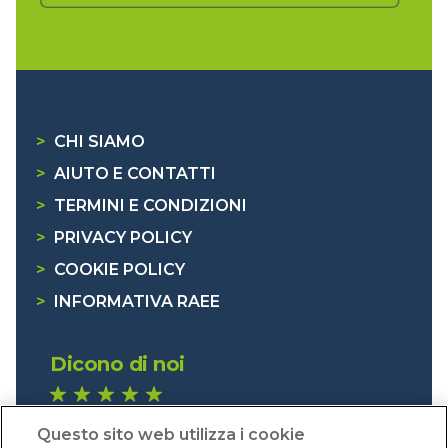
>
CHI SIAMO
>
AIUTO E CONTATTI
>
TERMINI E CONDIZIONI
>
PRIVACY POLICY
>
COOKIE POLICY
>
INFORMATIVA RAEE
Dicono di noi
1.640 recensioni
Questo sito web utilizza i cookie
Eccellente (4,8)