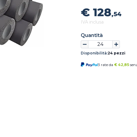
€ 128
,54
IVA inclusa
Quantità
Disponibilità:
24 pezzi
3 rate da
€
42,85
senz