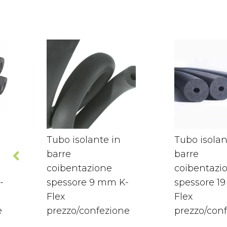
Tubo isolante in
Tubo isolan
barre
barre
coibentazione
coibentazi
-
spessore 9 mm K-
spessore 1
Flex
Flex
e
prezzo/confezione
prezzo/con