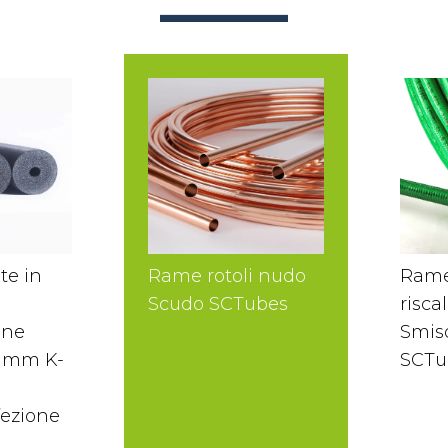
te in
Rame rotoli nudo
Rame
Scudo SCTubes
risc
one
Smis
9 mm K-
SCTu
fezione