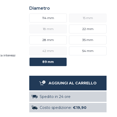
Diametro
114 mm
15 mm
18 mm
22 mm
28 mm
35 mm
42 mm
54 mm
a interessi
89 mm
AGGIUNGI AL CARRELLO
Spedito in 24 ore
Costo spedizione:
€19,90