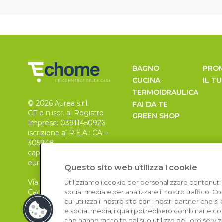
BAGNO
PRO
CUCINA
IL T
TERMOIDRAULICA
© 2026 Aurea s.r.l.
FAI DA TE
CF e n.iscr. al Registro
GREEN SHOP
Imprese: 03911450926
iscrizione al R.E.A.: CA –
305948
capitale sociale 30.000
euro, i.v.
Questo sito web utilizza i cookie
Via Pietro Leo n. 6
Utilizziamo i cookie per personalizzare contenuti 
Cagliari
social media e per analizzare il nostro traffico. 
09129
cui utilizza il nostro sito con i nostri partner che 
e social media, i quali potrebbero combinarle con
che hanno raccolto dal suo utilizzo dei loro serviz