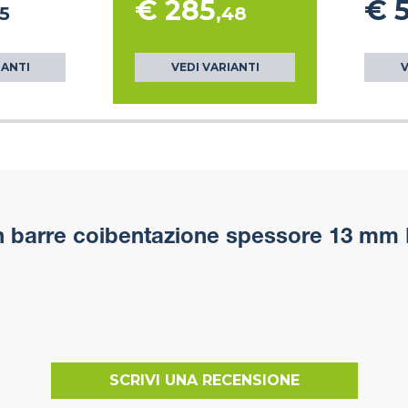
€ 285
€ 
55
,48
IANTI
VEDI VARIANTI
V
n barre coibentazione spessore 13 mm 
SCRIVI UNA RECENSIONE