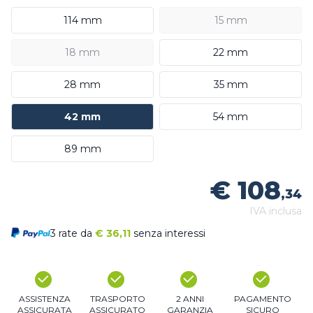
114 mm
15 mm
18 mm
22 mm
28 mm
35 mm
42 mm
54 mm
89 mm
€ 108
,34
IVA inclusa
3 rate da
€
36,11
senza interessi
ASSISTENZA
TRASPORTO
2 ANNI
PAGAMENTO
ASSICURATA
ASSICURATO
GARANZIA
SICURO