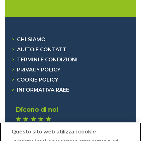
>
CHI SIAMO
>
AIUTO E CONTATTI
>
TERMINI E CONDIZIONI
>
PRIVACY POLICY
>
COOKIE POLICY
>
INFORMATIVA RAEE
Dicono di noi
1.641 recensioni
Questo sito web utilizza i cookie
Eccellente (4,8)