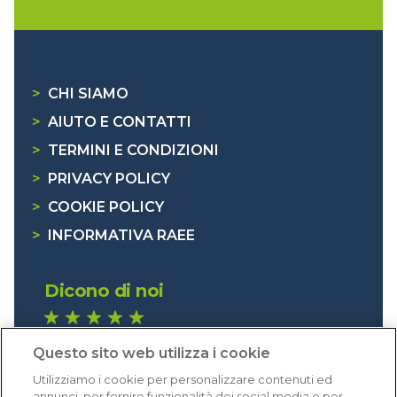
>
CHI SIAMO
>
AIUTO E CONTATTI
>
TERMINI E CONDIZIONI
>
PRIVACY POLICY
>
COOKIE POLICY
>
INFORMATIVA RAEE
Dicono di noi
1.641 recensioni
Questo sito web utilizza i cookie
Eccellente (4,8)
Utilizziamo i cookie per personalizzare contenuti ed
Acquisti verificati
annunci, per fornire funzionalità dei social media e per