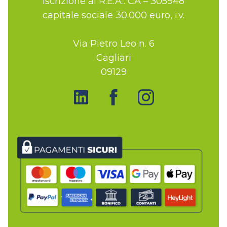
iscrizione al R.E.A.: CA – 305948
capitale sociale 30.000 euro, i.v.
Via Pietro Leo n. 6
Cagliari
09129