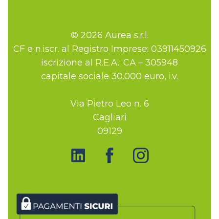
© 2026 Aurea s.r.l.
CF e n.iscr. al Registro Imprese: 03911450926
iscrizione al R.E.A.: CA – 305948
capitale sociale 30.000 euro, i.v.
Via Pietro Leo n. 6
Cagliari
09129