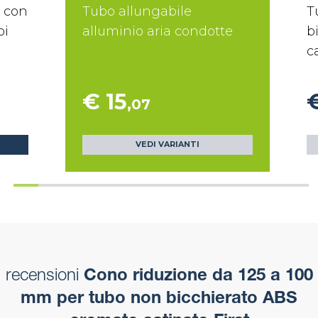
e con
Tubo allungabile
T
bi
alluminio aria condotte
b
c
€ 15
€
,07
VEDI VARIANTI
recensioni
Cono riduzione da 125 a 100
mm per tubo non bicchierato ABS