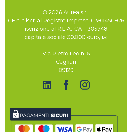
© 2026 Aurea s.r.l.
CF e n.iscr. al Registro Imprese: 03911450926
iscrizione al R.E.A.: CA – 305948
capitale sociale 30.000 euro, i.v.
Via Pietro Leo n. 6
Cagliari
09129