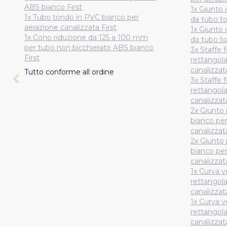
ABS bianco First
1x Giunto 
1x Tubo tondo in PVC bianco per
da tubo to
aerazione canalizzata First
1x Giunto 
1x Cono riduzione da 125 a 100 mm
da tubo to
per tubo non bicchierato ABS bianco
3x Staffe 
First
rettangola
canalizzata
Tutto conforme all ordine
3x Staffe 
rettangola
canalizzata
2x Giunto 
bianco per
canalizzata
2x Giunto 
bianco per
canalizzata
1x Curva v
rettangol
canalizzata
1x Curva v
rettangol
canalizzata