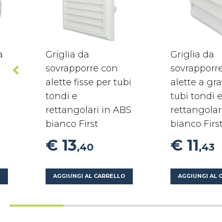
a
Griglia da
Griglia da
sovrapporre con
sovrapporr
alette fisse per tubi
alette a gra
tondi e
tubi tondi 
rettangolari in ABS
rettangolar
bianco First
bianco Firs
€ 13
€ 11
,40
,43
O
AGGIUNGI AL CARRELLO
AGGIUNGI AL 