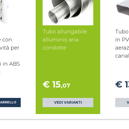
Tubo allungabile
Tubo
e con
alluminio aria
in PV
vità per
condotte
aera
e
canal
i in ABS
t
€ 15
€ 1
,07
VEDI VARIANTI
V
CARRELLO