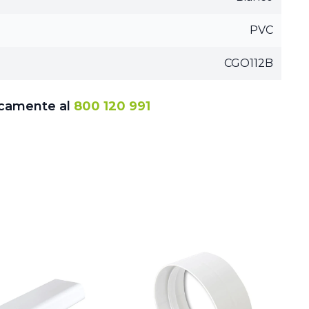
PVC
CGO112B
icamente al
800 120 991