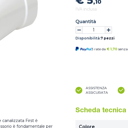
€ 5
,10
IVA inclusa
Quantità
Disponibilità:
7 pezzi
3 rate da
€
1,70
senza 
ASSISTENZA
ASSICURATA
Scheda tecnica
 canalizzata First è
essorio è fondamentale per
Colore