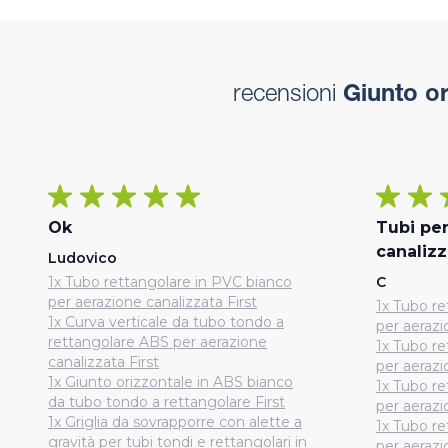
recensioni
Giunto or
Ok
Tubi pe
canalizz
Ludovico
1x Tubo rettangolare in PVC bianco
C
per aerazione canalizzata First
1x Tubo re
1x Curva verticale da tubo tondo a
per aerazi
rettangolare ABS per aerazione
1x Tubo re
canalizzata First
per aerazi
1x Giunto orizzontale in ABS bianco
1x Tubo re
da tubo tondo a rettangolare First
per aerazi
1x Griglia da sovrapporre con alette a
1x Tubo re
gravità per tubi tondi e rettangolari in
per aerazi