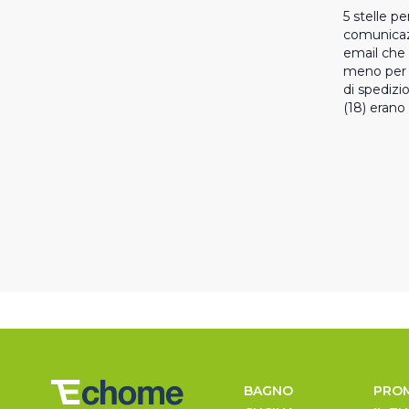
5 stelle pe
comunicazi
email che 
meno per q
di spedizion
(18) erano 
BAGNO
PRO