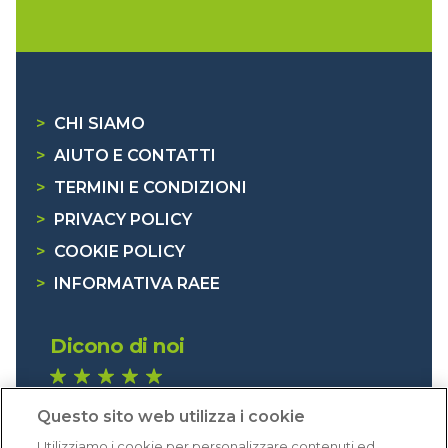
>
CHI SIAMO
>
AIUTO E CONTATTI
>
TERMINI E CONDIZIONI
>
PRIVACY POLICY
>
COOKIE POLICY
>
INFORMATIVA RAEE
Dicono di noi
1.640 recensioni
Questo sito web utilizza i cookie
Eccellente (4,8)
Utilizziamo i cookie per personalizzare contenuti ed