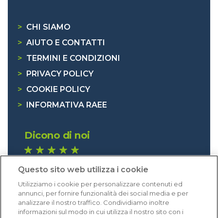
>
CHI SIAMO
>
AIUTO E CONTATTI
>
TERMINI E CONDIZIONI
>
PRIVACY POLICY
>
COOKIE POLICY
>
INFORMATIVA RAEE
Dicono di noi
1.640 recensioni
Questo sito web utilizza i cookie
Eccellente (4,8)
Utilizziamo i cookie per personalizzare contenuti ed
Acquisti verificati
annunci, per fornire funzionalità dei social media e per
analizzare il nostro traffico. Condividiamo inoltre
informazioni sul modo in cui utilizza il nostro sito con i