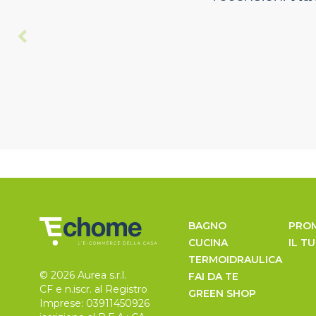
BAGNO
PRO
CUCINA
IL T
TERMOIDRAULICA
© 2026 Aurea s.r.l.
FAI DA TE
CF e n.iscr. al Registro
GREEN SHOP
Imprese: 03911450926