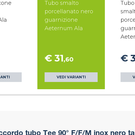
icone
Tubo smalto
Tubo
porcellanato nero
smal
Ala
guarnizione
porce
Aeternum Ala
guar
Aete
€ 31
€ 
,60
IANTI
VEDI VARIANTI
V
cordo tubo Tee 90° F/F/M inox nero ta