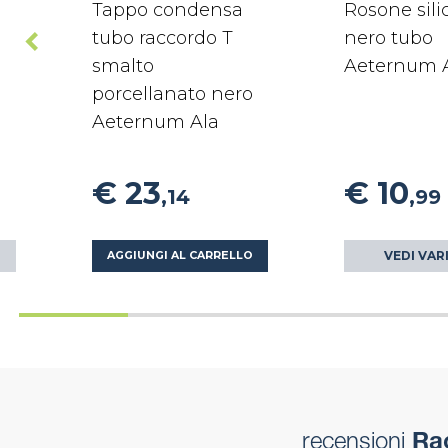
Tappo condensa
Rosone sil
tubo raccordo T
nero tubo
smalto
Aeternum 
porcellanato nero
Aeternum Ala
€ 23
€ 10
,14
,99
VEDI VAR
AGGIUNGI AL CARRELLO
recensioni
Rac