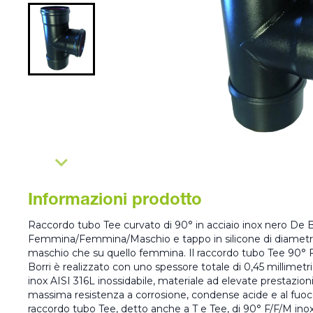
Informazioni prodotto
Raccordo tubo Tee curvato di 90° in acciaio inox nero De Bo
Femmina/Femmina/Maschio e tappo in silicone di diametro 8
maschio che su quello femmina. Il raccordo tubo Tee 90° 
Borri è realizzato con uno spessore totale di 0,45 millimet
inox AISI 316L inossidabile, materiale ad elevate prestazio
massima resistenza a corrosione, condense acide e al fuoco 
raccordo tubo Tee, detto anche a T e Tee, di 90° F/F/M ino