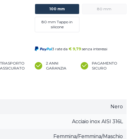
100 mm
80 mm
80 mm Tappo in
silicone
3 rate da
€
9,79
senza interessi
TRASPORTO
2 ANNI
PAGAMENTO
ASSICURATO
GARANZIA
SICURO
Nero
Acciaio inox AISI 316L
Femmina/Femmina/Maschio