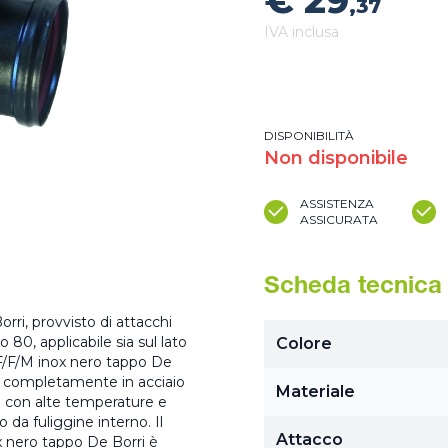
€ 29
,37
IVA inclusa
DISPONIBILITÀ
Non disponibile
ASSISTENZA
ASSICURATA
Scheda tecnica
rri, provvisto di attacchi
0, applicabile sia sul lato
Colore
F/F/M inox nero tappo De
ri completamente in acciaio
Materiale
ni con alte temperature e
da fuliggine interno. Il
Attacco
x nero tappo De Borri è