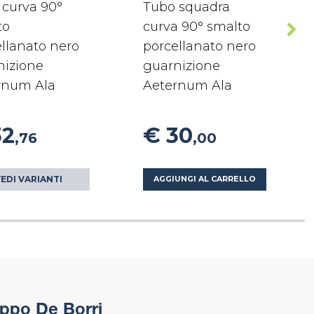
 curva 90°
Tubo squadra
to
curva 90° smalto
llanato nero
porcellanato nero
nizione
guarnizione
rnum Ala
Aeternum Ala
32
€ 30
,76
,00
EDI VARIANTI
AGGIUNGI AL CARRELLO
ppo De Borri