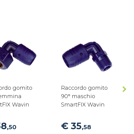
ordo gomito
Raccordo gomito
femmina
90° maschio
tFIX Wavin
SmartFIX Wavin
38
€ 35
,50
,58