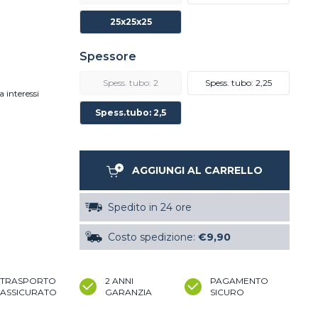
25x25x25
Spessore
Spess. tubo: 2
Spess. tubo: 2,25
a interessi
Spess.tubo: 2,5
AGGIUNGI AL CARRELLO
Spedito in 24 ore
Costo spedizione:
€9,90
TRASPORTO
2 ANNI
PAGAMENTO
ASSICURATO
GARANZIA
SICURO