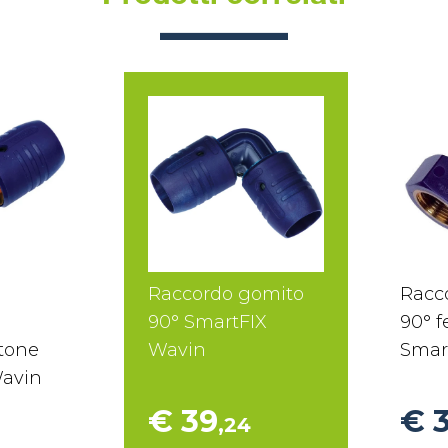
Raccordo gomito
Racc
90° SmartFIX
90° 
tone
Wavin
Smar
Wavin
€ 39
€ 
,24