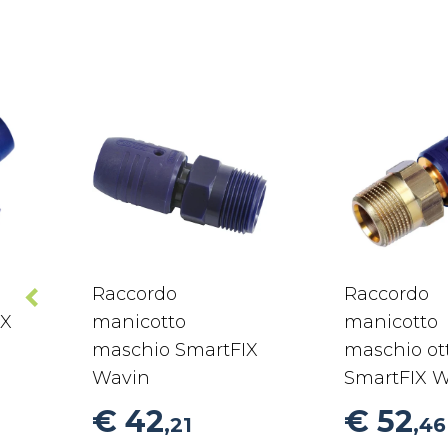
Raccordo
Raccordo
IX
manicotto
manicotto
maschio SmartFIX
maschio ot
Wavin
SmartFIX 
€ 42
€ 52
,21
,46