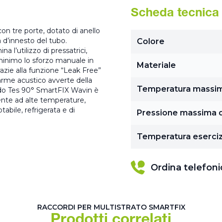
Scheda tecnica
n tre porte, dotato di anello
à d’innesto del tubo.
Colore
a l’utilizzo di pressatrici,
 minimo lo sforzo manuale in
Materiale
razie alla funzione “Leak Free”
larme acustico avverte della
Temperatura massi
ordo Tes 90° SmartFIX Wavin è
tente ad alte temperature,
abile, refrigerata e di
Pressione massima d
Temperatura eserciz
Ordina telefon
RACCORDI PER MULTISTRATO SMARTFIX
Prodotti correlati