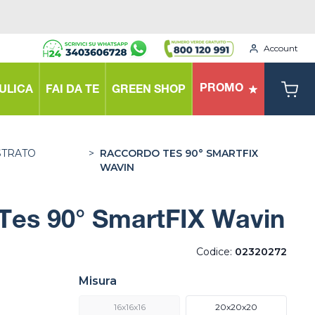
Account
PROMO
ULICA
FAI DA TE
GREEN SHOP
STRATO
>
RACCORDO TES 90° SMARTFIX
WAVIN
Tes 90° SmartFIX Wavin
Codice:
02320272
Misura
16x16x16
20x20x20