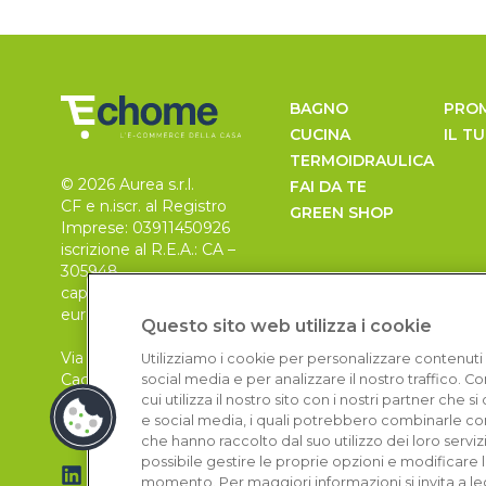
BAGNO
PRO
CUCINA
IL T
TERMOIDRAULICA
© 2026 Aurea s.r.l.
FAI DA TE
CF e n.iscr. al Registro
GREEN SHOP
Imprese: 03911450926
iscrizione al R.E.A.: CA –
305948
capitale sociale 30.000
euro, i.v.
Questo sito web utilizza i cookie
Via Pietro Leo n. 6
Utilizziamo i cookie per personalizzare contenuti 
Cagliari
social media e per analizzare il nostro traffico. 
09129
cui utilizza il nostro sito con i nostri partner che 
e social media, i quali potrebbero combinarle con
che hanno raccolto dal suo utilizzo dei loro serviz
possibile gestire le proprie opzioni e modificare 
momento. Per maggiori informazioni si invita a le