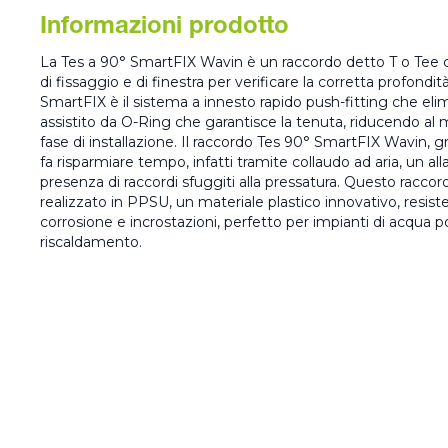
Informazioni prodotto
La Tes a 90° SmartFIX Wavin è un raccordo detto T o Tee co
di fissaggio e di finestra per verificare la corretta profondit
SmartFIX è il sistema a innesto rapido push-fitting che elimin
assistito da O-Ring che garantisce la tenuta, riducendo al
fase di installazione. Il raccordo Tes 90° SmartFIX Wavin, g
fa risparmiare tempo, infatti tramite collaudo ad aria, un al
presenza di raccordi sfuggiti alla pressatura. Questo racc
realizzato in PPSU, un materiale plastico innovativo, resis
corrosione e incrostazioni, perfetto per impianti di acqua pot
riscaldamento.