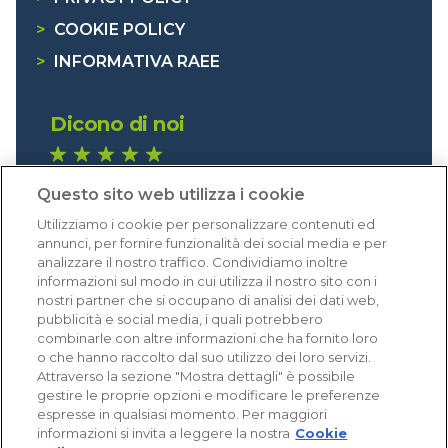
>
COOKIE POLICY
>
INFORMATIVA RAEE
Dicono di noi
1.640 recensioni
Questo sito web utilizza i cookie
Eccellente (4,8)
Utilizziamo i cookie per personalizzare contenuti ed
Acquisti verificati
annunci, per fornire funzionalità dei social media e per
analizzare il nostro traffico. Condividiamo inoltre
informazioni sul modo in cui utilizza il nostro sito con i
nostri partner che si occupano di analisi dei dati web,
pubblicità e social media, i quali potrebbero
combinarle con altre informazioni che ha fornito loro
o che hanno raccolto dal suo utilizzo dei loro servizi.
Attraverso la sezione "Mostra dettagli" è possibile
gestire le proprie opzioni e modificare le preferenze
espresse in qualsiasi momento. Per maggiori
informazioni si invita a leggere la nostra
Cookie