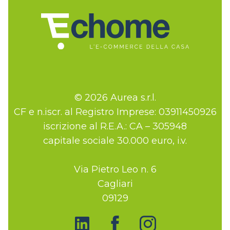
© 2026 Aurea s.r.l.
CF e n.iscr. al Registro Imprese: 03911450926
iscrizione al R.E.A.: CA – 305948
capitale sociale 30.000 euro, i.v.
Via Pietro Leo n. 6
Cagliari
09129