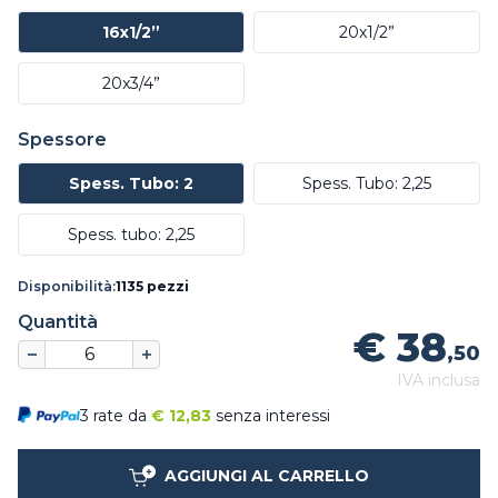
16x1/2”
20x1/2”
20x3/4”
Spessore
Spess. Tubo: 2
Spess. Tubo: 2,25
Spess. tubo: 2,25
Disponibilità:
1135 pezzi
Quantità
€ 38
,50
IVA inclusa
3 rate da
€
12,83
senza interessi
AGGIUNGI AL CARRELLO