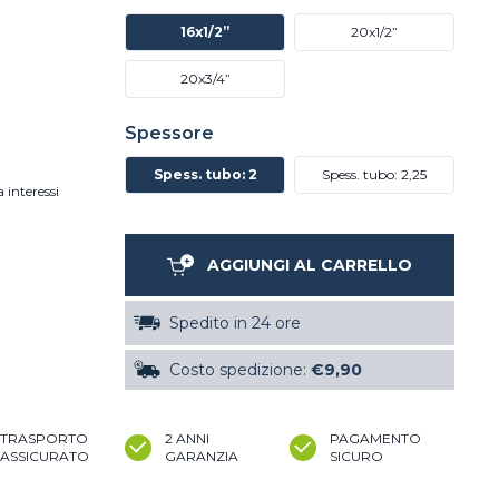
16x1/2”
20x1/2”
20x3/4”
Spessore
Spess. tubo: 2
Spess. tubo: 2,25
 interessi
AGGIUNGI AL CARRELLO
Spedito in 24 ore
Costo spedizione:
€9,90
TRASPORTO
2 ANNI
PAGAMENTO
ASSICURATO
GARANZIA
SICURO