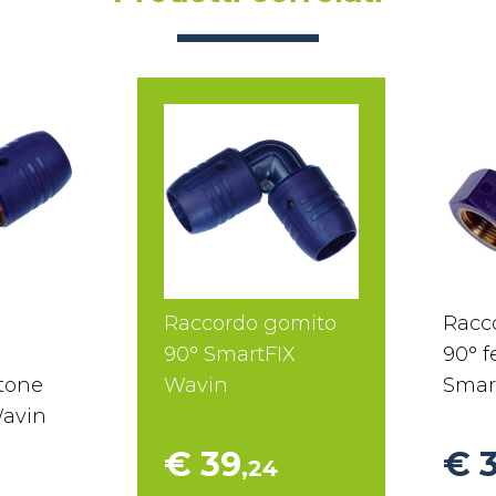
Raccordo gomito
Racc
90° SmartFIX
90° 
tone
Wavin
Smar
Wavin
€ 39
€ 
,24