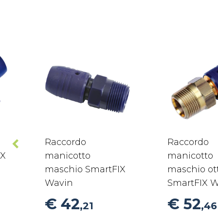
Raccordo
Raccordo
IX
manicotto
manicotto
maschio SmartFIX
maschio ot
Wavin
SmartFIX 
€ 42
€ 52
,21
,46