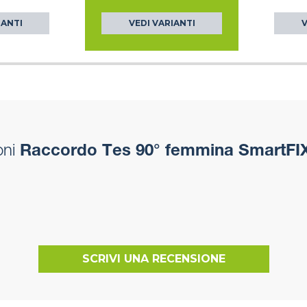
IANTI
VEDI VARIANTI
V
oni
Raccordo Tes 90° femmina SmartFI
SCRIVI UNA RECENSIONE