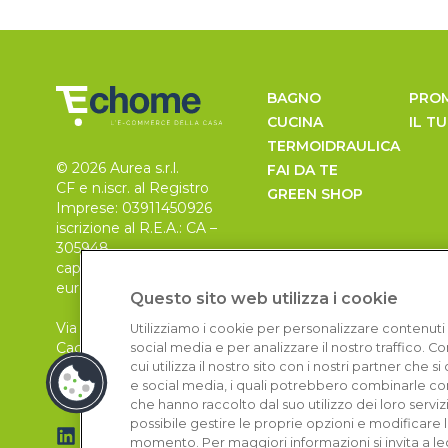
BAGNO
PRO
CUCINA
IL T
TERMOIDRAULICA
© 2026 Aurea s.r.l.
FAI DA TE
CF e n.iscr. al Registro
GREEN SHOP
Imprese: 03911450926
iscrizione al R.E.A.: CA –
305948
capitale sociale 30.000
euro, i.v.
Questo sito web utilizza i cookie
Via Pietro Leo n. 6
Utilizziamo i cookie per personalizzare contenuti 
Cagliari
social media e per analizzare il nostro traffico. 
09129
cui utilizza il nostro sito con i nostri partner che 
e social media, i quali potrebbero combinarle con
che hanno raccolto dal suo utilizzo dei loro serviz
possibile gestire le proprie opzioni e modificare 
momento. Per maggiori informazioni si invita a le