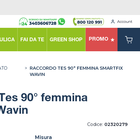
Account
PROMO
ULICA
FAI DA TE
GREEN SHOP
ATO
>
RACCORDO TES 90° FEMMINA SMARTFIX
WAVIN
Tes 90° femmina
Wavin
Codice:
02320279
Misura