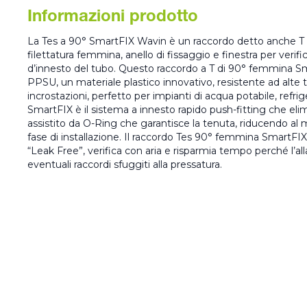
Informazioni prodotto
La Tes a 90° SmartFIX Wavin è un raccordo detto anche T o 
filettatura femmina, anello di fissaggio e finestra per verifi
d’innesto del tubo. Questo raccordo a T di 90° femmina Sm
PPSU, un materiale plastico innovativo, resistente ad alte
incrostazioni, perfetto per impianti di acqua potabile, refri
SmartFIX è il sistema a innesto rapido push-fitting che elimin
assistito da O-Ring che garantisce la tenuta, riducendo al
fase di installazione. Il raccordo Tes 90° femmina SmartFI
“Leak Free”, verifica con aria e risparmia tempo perché l’a
eventuali raccordi sfuggiti alla pressatura.