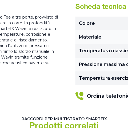
Scheda tecnica
Tee a tre porte, provvisto di
care la corretta profondità
Colore
artFIX Wavin è realizzato in
 temperature, corrosione e
Materiale
gerata e di riscaldamento.
a l’utilizzo di pressatrici,
Temperatura massi
 minimo lo sforzo manuale in
X Wavin tramite funzione
llarme acustico avverte su
Pressione massima d
Temperatura eserciz
Ordina telefon
RACCORDI PER MULTISTRATO SMARTFIX
Prodotti correlati