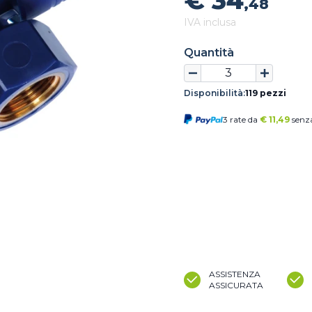
€ 34
,48
IVA inclusa
Quantità
Disponibilità:
119 pezzi
3 rate da
€
11,49
senza
ASSISTENZA
ASSICURATA