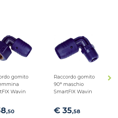
ordo gomito
Raccordo gomito
femmina
90° maschio
tFIX Wavin
SmartFIX Wavin
38
€ 35
,50
,58