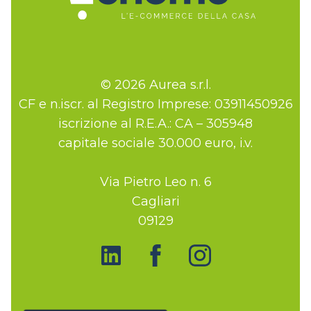
© 2026 Aurea s.r.l.
CF e n.iscr. al Registro Imprese: 03911450926
iscrizione al R.E.A.: CA – 305948
capitale sociale 30.000 euro, i.v.
Via Pietro Leo n. 6
Cagliari
09129