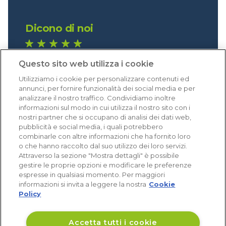
Dicono di noi
1.641 recensioni
Questo sito web utilizza i cookie
Eccellente (4,8)
Utilizziamo i cookie per personalizzare contenuti ed
Acquisti verificati
annunci, per fornire funzionalità dei social media e per
analizzare il nostro traffico. Condividiamo inoltre
informazioni sul modo in cui utilizza il nostro sito con i
nostri partner che si occupano di analisi dei dati web,
pubblicità e social media, i quali potrebbero
combinarle con altre informazioni che ha fornito loro
o che hanno raccolto dal suo utilizzo dei loro servizi.
Attraverso la sezione "Mostra dettagli" è possibile
gestire le proprie opzioni e modificare le preferenze
espresse in qualsiasi momento. Per maggiori
informazioni si invita a leggere la nostra
Cookie
Policy
Accetta tutti i cookie