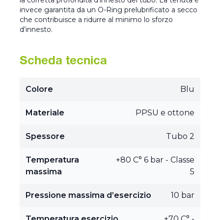
la corretta profondità d’innesto del tubo. La tenuta è
invece garantita da un O-Ring prelubrificato a secco
che contribuisce a ridurre al minimo lo sforzo
d’innesto.
Scheda tecnica
Colore
Blu
Materiale
PPSU e ottone
Spessore
Tubo 2
Temperatura
+80 C° 6 bar - Classe
massima
5
Pressione massima d’esercizio
10 bar
Temperatura esercizio
+70 C° -