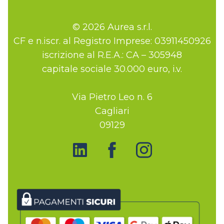
© 2026 Aurea s.r.l.
CF e n.iscr. al Registro Imprese: 03911450926
iscrizione al R.E.A.: CA – 305948
capitale sociale 30.000 euro, i.v.
Via Pietro Leo n. 6
Cagliari
09129