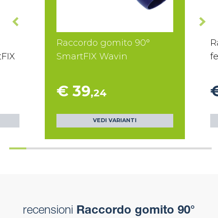
Raccordo gomito 90°
R
tFIX
SmartFIX Wavin
f
€ 39
,24
VEDI VARIANTI
recensioni
Raccordo gomito 90°