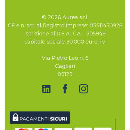
© 2026 Aurea s.r.l.
CF e n.iscr. al Registro Imprese: 03911450926
iscrizione al R.E.A.: CA – 305948
capitale sociale 30.000 euro, i.v.
Via Pietro Leo n. 6
Cagliari
09129