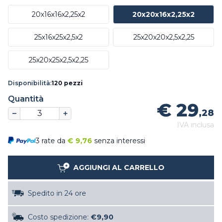
20x16x16x2,25x2
20x20x16x2,25x2
25x16x25x2,5x2
25x20x20x2,5x2,25
25x20x25x2,5x2,25
Disponibilità:
120 pezzi
Quantità
€ 29
,28
IVA inclusa
3 rate da
€
9,76
senza interessi
AGGIUNGI AL CARRELLO
Spedito in 24 ore
Costo spedizione:
€9,90