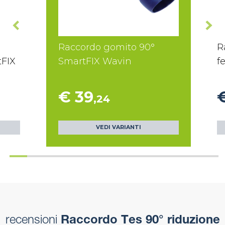
Raccordo gomito 90°
R
tFIX
SmartFIX Wavin
f
€ 39
,24
VEDI VARIANTI
recensioni
Raccordo Tes 90° riduzione