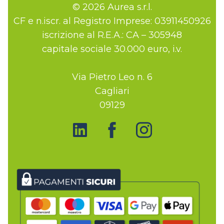
© 2026 Aurea s.r.l.
CF e n.iscr. al Registro Imprese: 03911450926
iscrizione al R.E.A.: CA – 305948
capitale sociale 30.000 euro, i.v.
Via Pietro Leo n. 6
Cagliari
09129