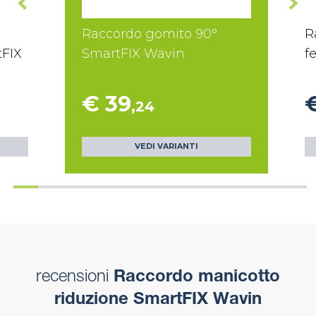
Raccordo gomito 90°
R
tFIX
SmartFIX Wavin
f
€ 39
,24
VEDI VARIANTI
recensioni
Raccordo manicotto
riduzione SmartFIX Wavin