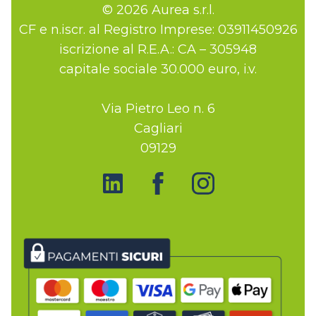
© 2026 Aurea s.r.l.
CF e n.iscr. al Registro Imprese: 03911450926
iscrizione al R.E.A.: CA – 305948
capitale sociale 30.000 euro, i.v.
Via Pietro Leo n. 6
Cagliari
09129