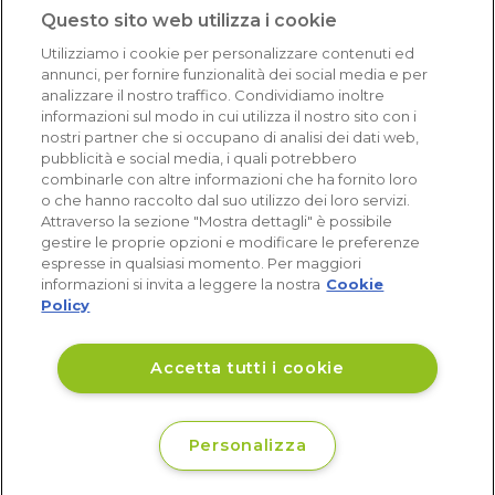
1.641 recensioni
Questo sito web utilizza i cookie
Eccellente (4,8)
Utilizziamo i cookie per personalizzare contenuti ed
Acquisti verificati
annunci, per fornire funzionalità dei social media e per
analizzare il nostro traffico. Condividiamo inoltre
informazioni sul modo in cui utilizza il nostro sito con i
nostri partner che si occupano di analisi dei dati web,
pubblicità e social media, i quali potrebbero
combinarle con altre informazioni che ha fornito loro
o che hanno raccolto dal suo utilizzo dei loro servizi.
Attraverso la sezione "Mostra dettagli" è possibile
gestire le proprie opzioni e modificare le preferenze
espresse in qualsiasi momento. Per maggiori
informazioni si invita a leggere la nostra
Cookie
Policy
Accetta tutti i cookie
Personalizza
€ 35
Disponibile
,38