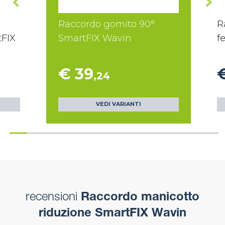
Raccordo gomito 90°
R
tFIX
SmartFIX Wavin
f
€ 39
,24
VEDI VARIANTI
recensioni
Raccordo manicotto
riduzione SmartFIX Wavin