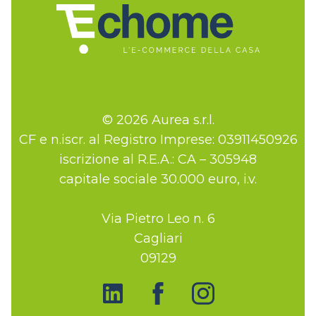
© 2026 Aurea s.r.l.
CF e n.iscr. al Registro Imprese: 03911450926
iscrizione al R.E.A.: CA – 305948
capitale sociale 30.000 euro, i.v.
Via Pietro Leo n. 6
Cagliari
09129