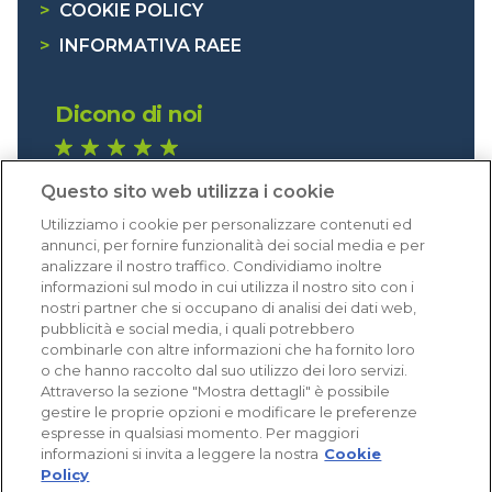
>
COOKIE POLICY
>
INFORMATIVA RAEE
Dicono di noi
1.641 recensioni
Questo sito web utilizza i cookie
Eccellente (4,8)
Utilizziamo i cookie per personalizzare contenuti ed
Acquisti verificati
annunci, per fornire funzionalità dei social media e per
analizzare il nostro traffico. Condividiamo inoltre
informazioni sul modo in cui utilizza il nostro sito con i
nostri partner che si occupano di analisi dei dati web,
pubblicità e social media, i quali potrebbero
combinarle con altre informazioni che ha fornito loro
o che hanno raccolto dal suo utilizzo dei loro servizi.
Attraverso la sezione "Mostra dettagli" è possibile
gestire le proprie opzioni e modificare le preferenze
espresse in qualsiasi momento. Per maggiori
informazioni si invita a leggere la nostra
Cookie
Policy