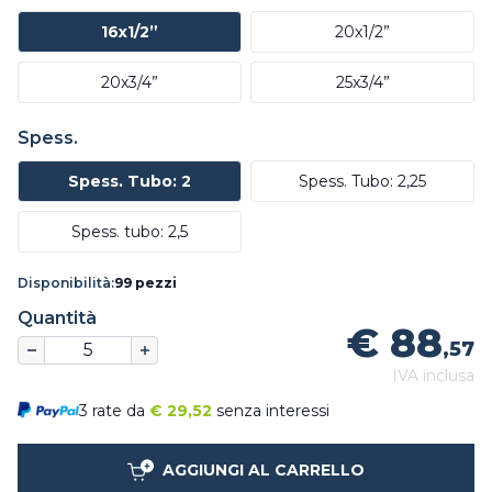
16x1/2”
20x1/2”
20x3/4”
25x3/4”
Spess.
Spess. Tubo: 2
Spess. Tubo: 2,25
Spess. tubo: 2,5
Disponibilità:
99 pezzi
Quantità
€ 88
,57
IVA inclusa
3 rate da
€
29,52
senza interessi
AGGIUNGI AL CARRELLO