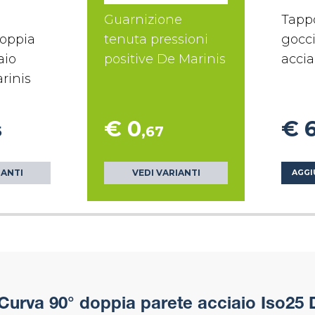
Guarnizione
Tapp
doppia
tenuta pressioni
gocci
aio
positive De Marinis
accia
rinis
€ 0
€ 
5
,67
IANTI
VEDI VARIANTI
AGGI
Curva 90° doppia parete acciaio Iso25 