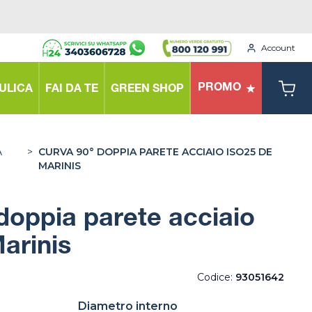
Account
PROMO
ULICA
FAI DA TE
GREEN SHOP
A
>
CURVA 90° DOPPIA PARETE ACCIAIO ISO25 DE
MARINIS
doppia parete acciaio
arinis
Codice:
93051642
Diametro interno