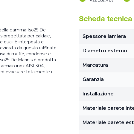
ASSICURATA
Scheda tecnica
te della gamma Iso25 De
is progettata per caldaie,
Spessore lamiera
le quali è interposta e
eziosita da questo raffinato
Diametro esterno
usa di muffe, condense e
 Iso25 De Marinis è prodotta
Marcatura
acciaio inox AISI 304,
e ed evacuare totalmente i
Garanzia
Installazione
Materiale parete int
Materiale parete es