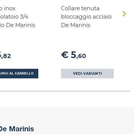
o inox
Collare tenuta
olatoio 3/4
bloccaggio acciaio
io De Marinis
De Marinis
6
€ 5
,82
,60
VEDI VARIANTI
UNGI AL CARRELLO
De Marinis