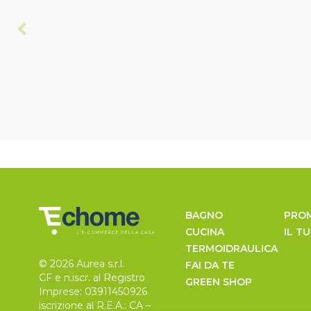
BAGNO
PRO
CUCINA
IL T
TERMOIDRAULICA
© 2026 Aurea s.r.l.
FAI DA TE
CF e n.iscr. al Registro
GREEN SHOP
Imprese: 03911450926
iscrizione al R.E.A.: CA –