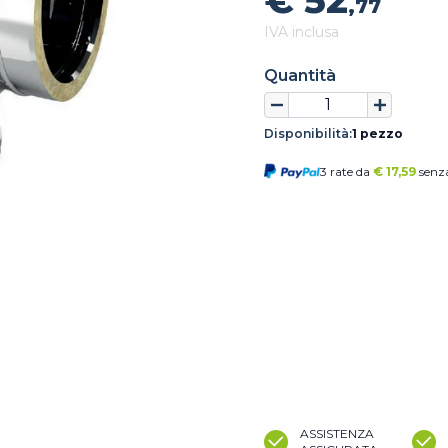
€ 52
,77
IVA inclusa
Quantità
Disponibilità:
1 pezzo
3 rate da
€
17,59
senza
ASSISTENZA