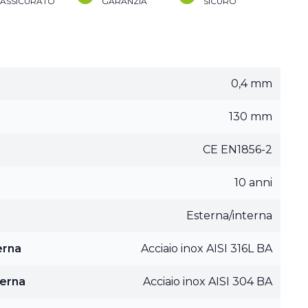
ASSICURATO
GARANZIA
SICURO
0,4 mm
130 mm
CE EN1856-2
10 anni
Esterna/interna
erna
Acciaio inox AISI 316L BA
terna
Acciaio inox AISI 304 BA