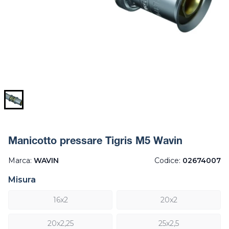
Manicotto pressare Tigris M5 Wavin
Marca:
WAVIN
Codice:
02674007
Misura
16x2
20x2
20x2,25
25x2,5