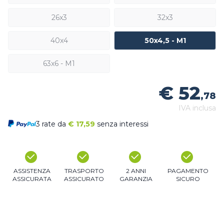
26x3
32x3
40x4
50x4,5 - M1
63x6 - M1
€ 52
,78
IVA inclusa
3 rate da
€
17,59
senza interessi
ASSISTENZA
TRASPORTO
2 ANNI
PAGAMENTO
ASSICURATA
ASSICURATO
GARANZIA
SICURO