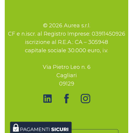
© 2026 Aurea s.r.l.
CF e n.iscr. al Registro Imprese: 03911450926
iscrizione al R.E.A.: CA – 305948
capitale sociale 30.000 euro, i.v.
Via Pietro Leo n. 6
Cagliari
09129