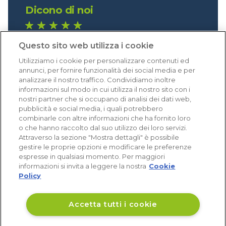
Dicono di noi
1.641 recensioni
Questo sito web utilizza i cookie
Eccellente (4,8)
Utilizziamo i cookie per personalizzare contenuti ed
Acquisti verificati
annunci, per fornire funzionalità dei social media e per
analizzare il nostro traffico. Condividiamo inoltre
informazioni sul modo in cui utilizza il nostro sito con i
nostri partner che si occupano di analisi dei dati web,
pubblicità e social media, i quali potrebbero
combinarle con altre informazioni che ha fornito loro
o che hanno raccolto dal suo utilizzo dei loro servizi.
Attraverso la sezione "Mostra dettagli" è possibile
gestire le proprie opzioni e modificare le preferenze
espresse in qualsiasi momento. Per maggiori
informazioni si invita a leggere la nostra
Cookie
Policy
Accetta tutti i cookie