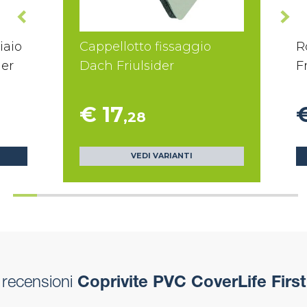
iaio
Cappellotto fissaggio
R
der
Dach Friulsider
F
€ 17
,28
VEDI VARIANTI
recensioni
Coprivite PVC CoverLife First