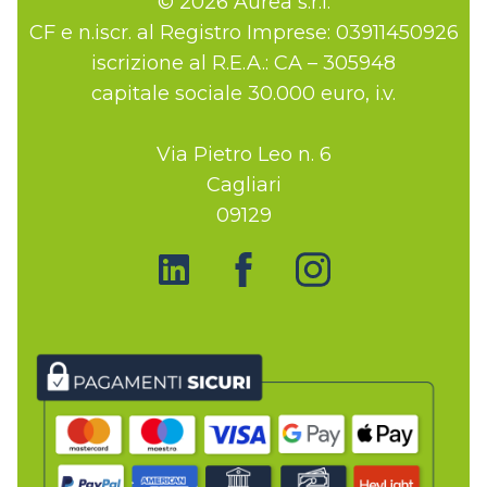
© 2026 Aurea s.r.l.
CF e n.iscr. al Registro Imprese: 03911450926
iscrizione al R.E.A.: CA – 305948
capitale sociale 30.000 euro, i.v.
Via Pietro Leo n. 6
Cagliari
09129