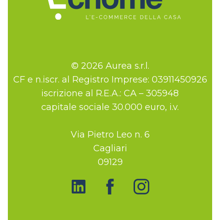
© 2026 Aurea s.r.l.
CF e n.iscr. al Registro Imprese: 03911450926
iscrizione al R.E.A.: CA – 305948
capitale sociale 30.000 euro, i.v.
Via Pietro Leo n. 6
Cagliari
09129