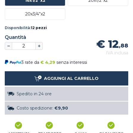
16x1/2”x2
20x1/2”x2
20x3/4”x2
Disponibilità:
12 pezzi
Quantità
€ 12
,88
IVA inclusa
3 rate da
€
4,29
senza interessi
AGGIUNGI AL CARRELLO
Spedito in 24 ore
Costo spedizione:
€9,90