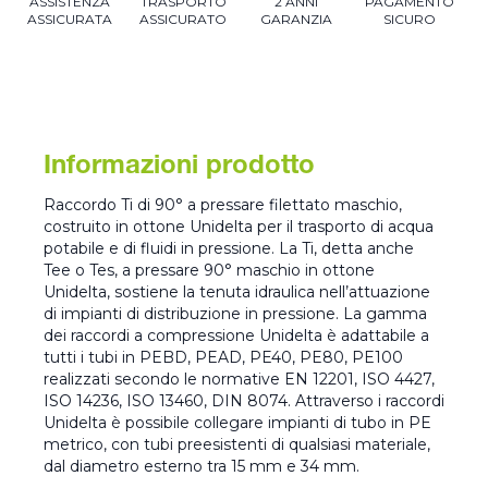
ASSISTENZA
TRASPORTO
2 ANNI
PAGAMENTO
ASSICURATA
ASSICURATO
GARANZIA
SICURO
Informazioni prodotto
Raccordo Ti di 90° a pressare filettato maschio,
costruito in ottone Unidelta per il trasporto di acqua
potabile e di fluidi in pressione. La Ti, detta anche
Tee o Tes, a pressare 90° maschio in ottone
Unidelta, sostiene la tenuta idraulica nell’attuazione
di impianti di distribuzione in pressione. La gamma
dei raccordi a compressione Unidelta è adattabile a
tutti i tubi in PEBD, PEAD, PE40, PE80, PE100
realizzati secondo le normative EN 12201, ISO 4427,
ISO 14236, ISO 13460, DIN 8074. Attraverso i raccordi
Unidelta è possibile collegare impianti di tubo in PE
metrico, con tubi preesistenti di qualsiasi materiale,
dal diametro esterno tra 15 mm e 34 mm.